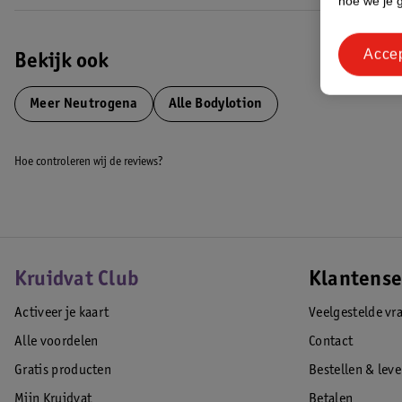
hoe we je 
Acce
Bekijk ook
Meer
Neutrogena
Alle Bodylotion
Hoe controleren wij de reviews?
Kruidvat Club
Klantense
Activeer je kaart
Veelgestelde vr
Alle voordelen
Contact
Gratis producten
Bestellen & lev
Mijn Kruidvat
Betalen