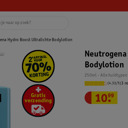
ena Hydro Boost Ultralichte Bodylotion
Neutrogena 
Bodylotion
250ml - Alle huidtypen
3 r
(4.33/5)
10
.
99