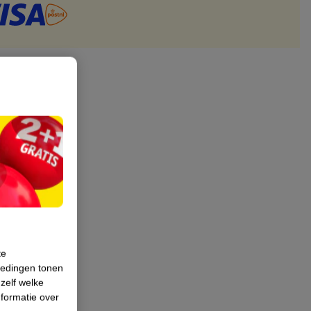
te
iedingen tonen
 zelf welke
formatie over