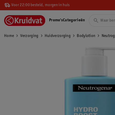
Voor 22:00 besteld, morgen in huis
Promo's
Categorieën
Home
Verzorging
Huidverzorging
Bodylotion
Neutrog