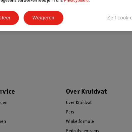
gegevens verwerken lees je in ons
Privacybeleid
.
pteer
Weigeren
Zelf cooki
rvice
Over Kruidvat
agen
Over Kruidvat
Pers
eren
Winkelformule
Bedrijfsgegevens