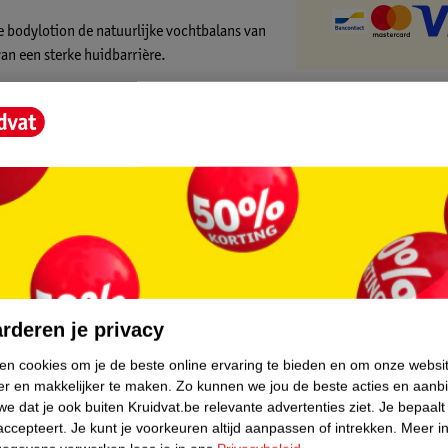
 bodylotion de natuurlijke vochtbalans van
van een sterke huidbarrière.
rkbaar zachter aanvoelde*. De Neutrogena
e achter te laten, waardoor je je direct na
kkelijk te verdragen en is zelfs geschikt
core.
rderen je privacy
ken cookies om je de beste online ervaring te bieden en om onze websi
er en makkelijker te maken.
Zo kunnen we jou de beste acties en aanb
e dat je ook buiten Kruidvat.be relevante advertenties ziet.
Je bepaalt
accepteert.
Je kunt je voorkeuren altijd aanpassen of intrekken.
Meer in