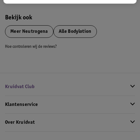
Bekijk ook
Meer
Neutrogena
Alle Bodylotion
Hoe controleren wij de reviews?
Kruidvat Club
Klantenservice
Over Kruidvat