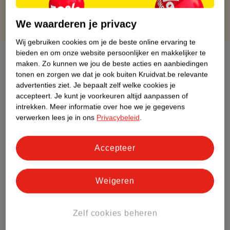
We waarderen je privacy
Wij gebruiken cookies om je de beste online ervaring te
bieden en om onze website persoonlijker en makkelijker te
Over dit product
maken.
Zo kunnen we jou de beste acties en aanbiedingen
tonen en zorgen we dat je ook buiten Kruidvat.be relevante
Productinformatie
advertenties ziet.
Je bepaalt zelf welke cookies je
accepteert.
Je kunt je voorkeuren altijd aanpassen of
intrekken.
Meer informatie over hoe we je gegevens
Etiketinformatie
verwerken lees je in ons
Privacybeleid
.
Nature Impact Score
Accepteer
Dit product heeft (nog) geen Nature
Impact Score.
Meer informatie
Weigeren
Zelf cookies beheren
Bestel & Bezorginformatie