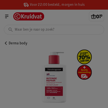
Voor 22:00 besteld, morgen in huis
0
.
00
Derma body