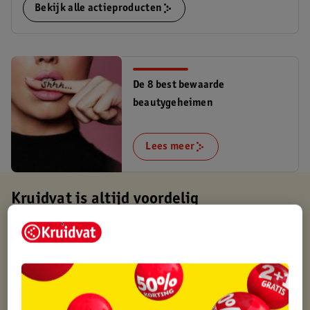
Bekijk alle actieproducten
De 8 best bewaarde
beautygeheimen
Lees meer
Kruidvat is altijd voordelig
Gratis ophalen in de winkel
Op werkdagen voor 22:00 uur besteld, volgende dag in huis
Gratis thuisbezorgd vanaf 50.00
Gratis retourneren binnen 30 dagen
Gratis punten met je Kruidvat kaart