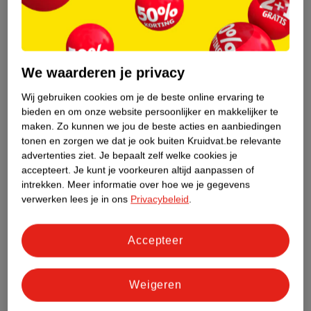
Etiketinformatie
We waarderen je privacy
Nature Impact Score
Dit product heeft (nog) geen Nature
Wij gebruiken cookies om je de beste online ervaring te
Impact Score.
bieden en om onze website persoonlijker en makkelijker te
Meer informatie
maken.
Zo kunnen we jou de beste acties en aanbiedingen
tonen en zorgen we dat je ook buiten Kruidvat.be relevante
advertenties ziet.
Je bepaalt zelf welke cookies je
accepteert.
Je kunt je voorkeuren altijd aanpassen of
Bestel & Bezorginformatie
intrekken.
Meer informatie over hoe we je gegevens
verwerken lees je in ons
Privacybeleid
.
Bekijk ook
Accepteer
Meer
Neutral
Alle Babyolie
Weigeren
Hoe controleren wij de reviews?