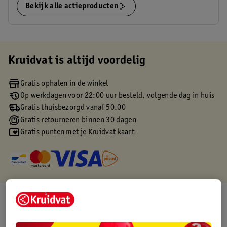
Bekijk alle actieproducten
Kruidvat is altijd voordelig
Gratis ophalen in de winkel
Op werkdagen voor 22:00 uur besteld, volgende dag in huis
Gratis thuisbezorgd vanaf 50.00
Gratis retourneren binnen 30 dagen
Gratis punten met je Kruidvat kaart
Over dit product
Productinformatie