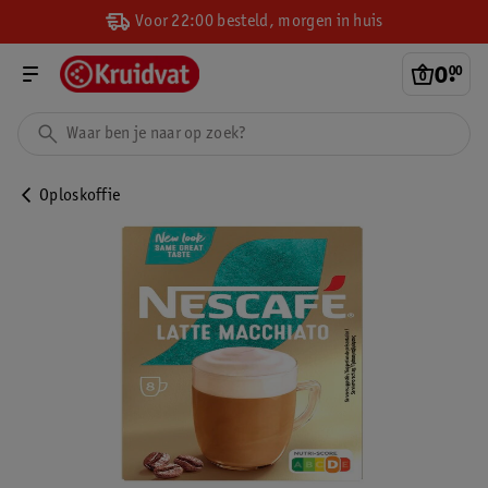
Voor 22:00 besteld, morgen in huis
0
.
00
Oploskoffie