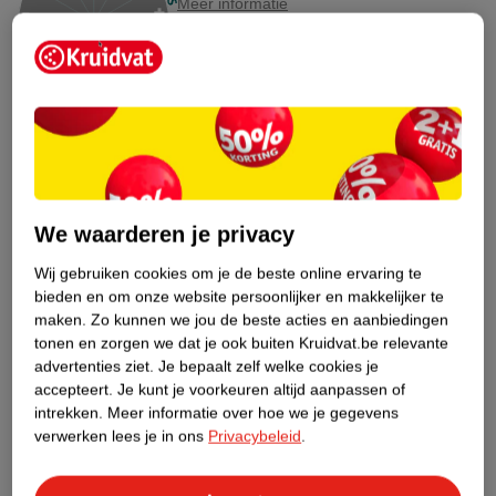
Meer informatie
Bestel & Bezorginformatie
Bekijk ook
Meer
Nescafe
Alle Oploskoffie
We waarderen je privacy
Wij gebruiken cookies om je de beste online ervaring te
Hoe controleren wij de reviews?
bieden en om onze website persoonlijker en makkelijker te
maken.
Zo kunnen we jou de beste acties en aanbiedingen
ANDEREN KOCHTEN OOK
tonen en zorgen we dat je ook buiten Kruidvat.be relevante
advertenties ziet.
Je bepaalt zelf welke cookies je
accepteert.
Je kunt je voorkeuren altijd aanpassen of
intrekken.
Meer informatie over hoe we je gegevens
verwerken lees je in ons
Privacybeleid
.