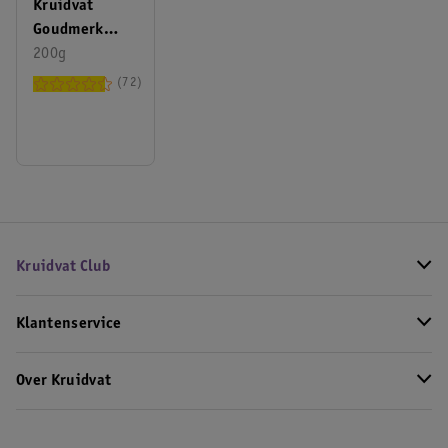
Kruidvat
Goudmerk
Oploskoffie
200g
72
Kruidvat Club
Klantenservice
Over Kruidvat