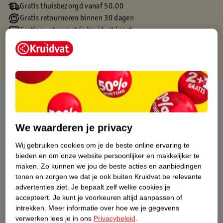
Gratis thuisbezorgd vanaf 50.00
Gratis retourneren binnen 30 dagen
Gratis punten met je Kruidvat kaart
Over dit product
Productinformatie
We waarderen je privacy
Wij gebruiken cookies om je de beste online ervaring te
Etiketinformatie
bieden en om onze website persoonlijker en makkelijker te
maken.
Zo kunnen we jou de beste acties en aanbiedingen
Nature Impact Score
tonen en zorgen we dat je ook buiten Kruidvat.be relevante
advertenties ziet.
Je bepaalt zelf welke cookies je
Dit product heeft (nog) geen Nature
accepteert.
Je kunt je voorkeuren altijd aanpassen of
Impact Score.
intrekken.
Meer informatie over hoe we je gegevens
Meer informatie
verwerken lees je in ons
Privacybeleid
.