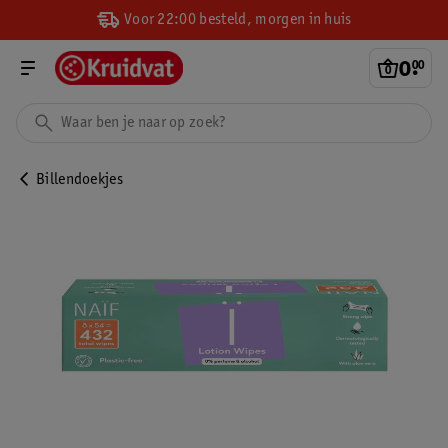
Voor 22:00 besteld, morgen in huis
0
.
00
Billendoekjes