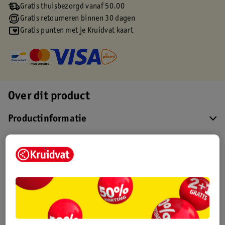
Gratis thuisbezorgd vanaf 50.00
Gratis retourneren binnen 30 dagen
Gratis punten met je Kruidvat kaart
Over dit product
Productinformatie
Etiketinformatie
Nature Impact Score
Dit product heeft (nog) geen Nature
Impact Score.
Meer informatie