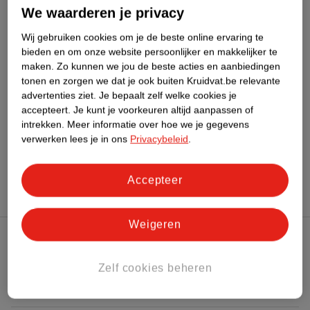
We waarderen je privacy
Wij gebruiken cookies om je de beste online ervaring te
Bestel & Bezorginformatie
bieden en om onze website persoonlijker en makkelijker te
maken.
Zo kunnen we jou de beste acties en aanbiedingen
tonen en zorgen we dat je ook buiten Kruidvat.be relevante
Bekijk ook
advertenties ziet.
Je bepaalt zelf welke cookies je
accepteert.
Je kunt je voorkeuren altijd aanpassen of
intrekken.
Meer informatie over hoe we je gegevens
Meer
Naïf
Alle Babyshampoo
verwerken lees je in ons
Privacybeleid
.
Hoe controleren wij de reviews?
Accepteer
Weigeren
Kruidvat Club
Zelf cookies beheren
Klantenservice