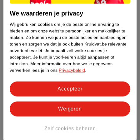
Dit product heeft (nog) geen Nature
Impact Score.
We waarderen je privacy
Meer informatie
Wij gebruiken cookies om je de beste online ervaring te
bieden en om onze website persoonlijker en makkelijker te
maken.
Zo kunnen we jou de beste acties en aanbiedingen
Bestel & Bezorginformatie
tonen en zorgen we dat je ook buiten Kruidvat.be relevante
advertenties ziet.
Je bepaalt zelf welke cookies je
accepteert.
Je kunt je voorkeuren altijd aanpassen of
intrekken.
Meer informatie over hoe we je gegevens
Bekijk ook
verwerken lees je in ons
Privacybeleid
.
Meer
Montagne Jeunesse
Alle Gezichtsmaskers
Accepteer
Hoe controleren wij de reviews?
Weigeren
ANDEREN KOCHTEN OOK
Zelf cookies beheren