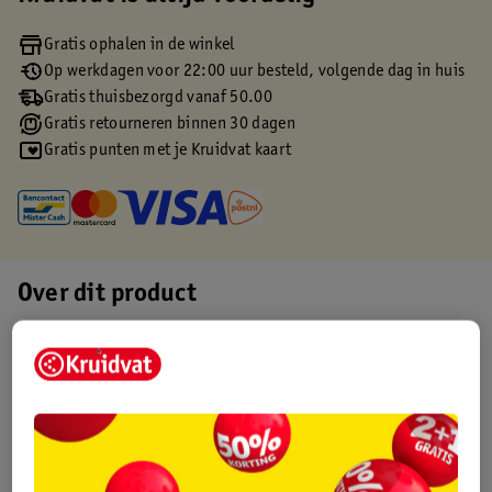
Gratis ophalen in de winkel
Op werkdagen voor 22:00 uur besteld, volgende dag in huis
Gratis thuisbezorgd vanaf 50.00
Gratis retourneren binnen 30 dagen
Gratis punten met je Kruidvat kaart
Over dit product
Productinformatie
Etiketinformatie
Nature Impact Score