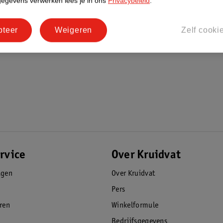
gegevens verwerken lees je in ons
Privacybeleid
.
pteer
Weigeren
Zelf cooki
rvice
Over Kruidvat
agen
Over Kruidvat
Pers
eren
Winkelformule
Bedrijfsgegevens