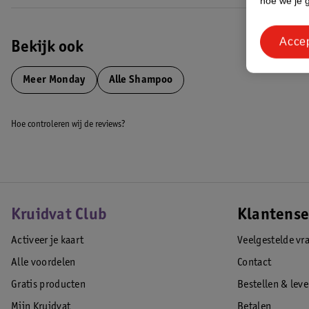
hoe we je 
Acce
Bekijk ook
Meer
Monday
Alle Shampoo
Hoe controleren wij de reviews?
Kruidvat Club
Klantense
Activeer je kaart
Veelgestelde vr
Alle voordelen
Contact
Gratis producten
Bestellen & lev
Mijn Kruidvat
Betalen