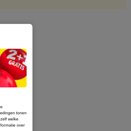
te
iedingen tonen
 zelf welke
formatie over