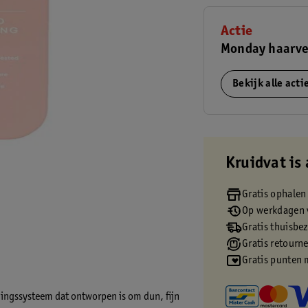
Actie
Monday haarve
Bekijk alle act
Kruidvat is 
Gratis ophalen
Op werkdagen v
Gratis thuisbe
Gratis retourn
Gratis punten 
ngssysteem dat ontworpen is om dun, fijn