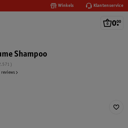
Winkels
Klantenservice
0
.
00
ume Shampoo
2.571
 reviews