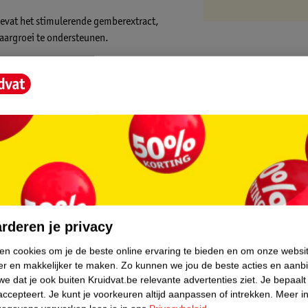
evat het stimulerende gemberextract,
aargroei te ondersteunen.
eweging, door hun formules van
oven niet dat je meer moet betalen voor
core.
 Hun award-winnende formules richten zich
rderen je privacy
ken cookies om je de beste online ervaring te bieden en om onze websi
er en makkelijker te maken.
Zo kunnen we jou de beste acties en aanb
e dat je ook buiten Kruidvat.be relevante advertenties ziet.
Je bepaalt
accepteert.
Je kunt je voorkeuren altijd aanpassen of intrekken.
Meer in