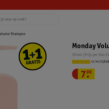
Volume Shampoo
Monday Vol
354ml
Prijs per
liter
2
246
(4.54/5)
7
.
99