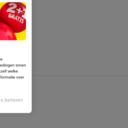
te
iedingen tonen
 zelf welke
formatie over
es beheren