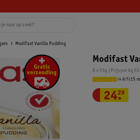
gers
Modifast Vanilla Pudding
Modifast Va
8 x 55g
Prijs per
kg
55
15 r
(4.8/5)
24
.
29