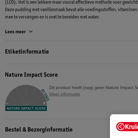
(LCD). Het is een lekkere maar vooral effectieve methode voor gewichts
Deze pudding met vanillesmaak bevat alle voedingsstoffen, vitaminen
mee te vervangen en is snel te bereiden met water.
Over de Modifast Vanilla Pudding:
Lees meer
• Totale dagvoedingvervanging voor gewichtsverlies
• Rijk aan eiwitten en vezels en vetarm
Etiketinformatie
• Rijk aan vitaminen en mineralen
• 233 kcal per maaltijd
• Makkelijk te bereiden met water
Nature Impact Score
Hoe gebruik je de Modifast Vanilla Pudding?
Dit product heeft (nog) geen Nature Impact S
Voeg de inhoud van 1 sachet toe aan 200 ml water. Mix goed en laat 3
Meer informatie
Tip:
zet de pudding even in de koelkast, want koud is hij het lekkerst.
EAN code:5410063037977
Bestel & Bezorginformatie