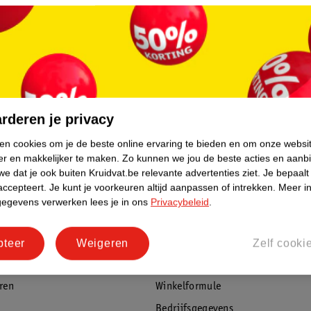
rderen je privacy
ken cookies om je de beste online ervaring te bieden en om onze websi
er en makkelijker te maken.
Zo kunnen we jou de beste acties en aanb
e dat je ook buiten Kruidvat.be relevante advertenties ziet.
Je bepaalt
accepteert.
Je kunt je voorkeuren altijd aanpassen of intrekken.
Meer in
gegevens verwerken lees je in ons
Privacybeleid
.
rvice
Over Kruidvat
agen
Over Kruidvat
pteer
Weigeren
Zelf cooki
Pers
eren
Winkelformule
Bedrijfsgegevens