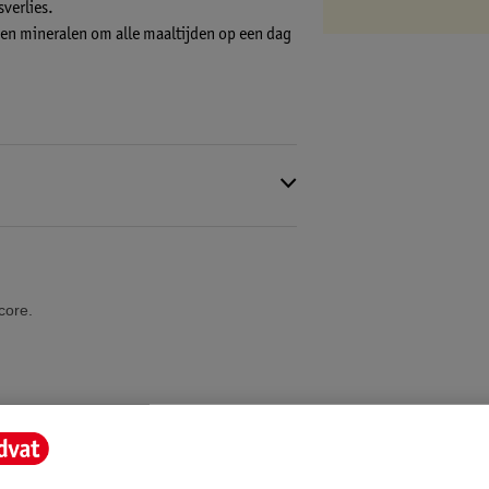
verlies.
 en mineralen om alle maaltijden op een dag
core.
 minuten rusten.