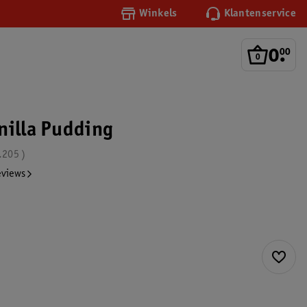
Winkels
Klantenservice
0
.
00
nilla Pudding
.205
eviews