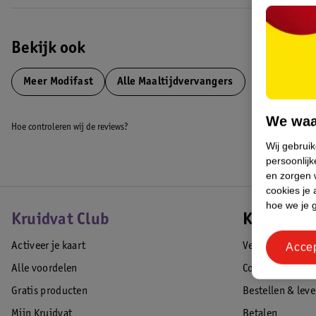
Bekijk ook
Meer
Modifast
Alle Maaltijdvervangers
We waa
Hoe controleren wij de reviews?
Wij gebrui
persoonlijk
en zorgen w
cookies je 
hoe we je 
Kruidvat Club
Klantense
Activeer je kaart
Veelgestelde vr
Acce
Alle voordelen
Contact
Gratis producten
Bestellen & lev
Mijn Kruidvat
Betalen