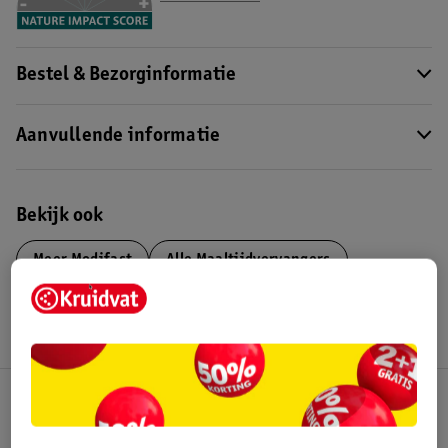
Bestel & Bezorginformatie
Aanvullende informatie
Bekijk ook
Meer
Modifast
Alle Maaltijdvervangers
Kruidvat Club