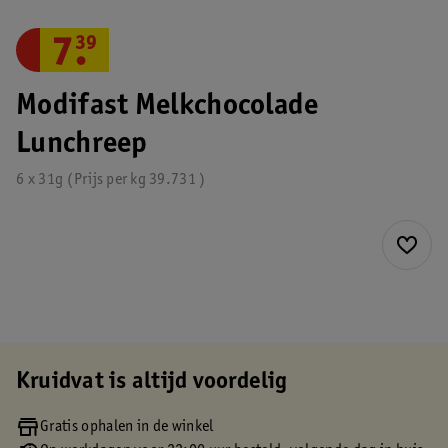
7
.
39
Modifast Melkchocolade
Lunchreep
6 x 31g
Prijs per
kg
39.731
Kruidvat is altijd voordelig
Gratis ophalen in de winkel