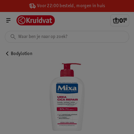
Voor 22:00 besteld, morgen in huis
0
.
00
Bodylotion