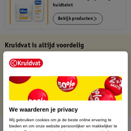
huidteint
Bekijk producten
Kruidvat is altijd voordelig
Gratis ophalen in de winkel
Op werkdagen voor 22:00 uur besteld, volgende dag in huis
Gratis thuisbezorgd vanaf 50.00
Gratis retourneren binnen 30 dagen
Gratis punten met je Kruidvat kaart
We waarderen je privacy
Wij gebruiken cookies om je de beste online ervaring te
Over dit product
bieden en om onze website persoonlijker en makkelijker te