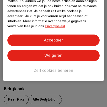
maken.
Zo kunnen we jou de beste acties en aanbiedingen
Productinformatie
tonen en zorgen we dat je ook buiten Kruidvat.be relevante
advertenties ziet.
Je bepaalt zelf welke cookies je
accepteert.
Je kunt je voorkeuren altijd aanpassen of
Etiketinformatie
intrekken.
Meer informatie over hoe we je gegevens
verwerken lees je in ons
Privacybeleid
.
Nature Impact Score
Accepteer
Dit product heeft (nog) geen Nature
Impact Score.
Meer informatie
Weigeren
Zelf cookies beheren
Bestel & Bezorginformatie
Bekijk ook
Meer
Mixa
Alle Bodylotion