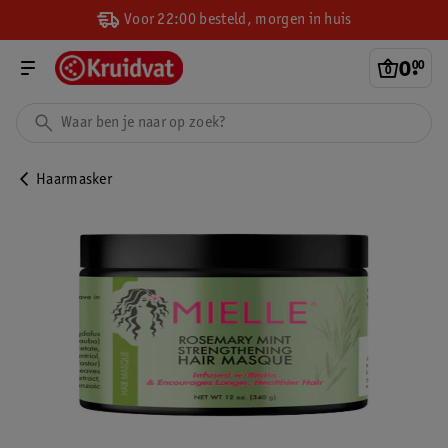
Voor 22:00 besteld, morgen in huis
0
.
00
Haarmasker