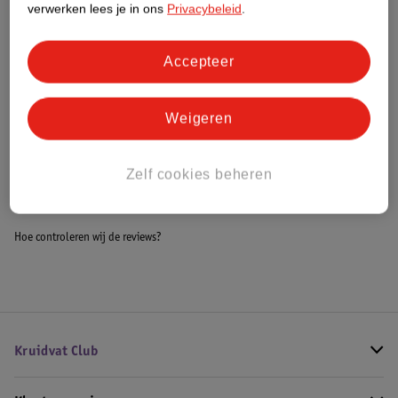
verwerken lees je in ons
Privacybeleid
.
Meer informatie
Accepteer
Bestel & Bezorginformatie
Weigeren
Bekijk ook
Zelf cookies beheren
Meer
Mielle
Alle Haarmasker
Hoe controleren wij de reviews?
Kruidvat Club