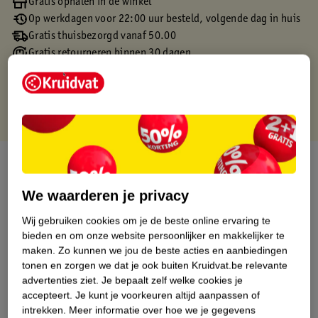
Gratis ophalen in de winkel
Op werkdagen voor 22:00 uur besteld, volgende dag in huis
Gratis thuisbezorgd vanaf 50.00
Gratis retourneren binnen 30 dagen
Gratis punten met je Kruidvat kaart
Over dit product
We waarderen je privacy
Productinformatie
Wij gebruiken cookies om je de beste online ervaring te
bieden en om onze website persoonlijker en makkelijker te
Etiketinformatie
maken.
Zo kunnen we jou de beste acties en aanbiedingen
tonen en zorgen we dat je ook buiten Kruidvat.be relevante
Nature Impact Score
advertenties ziet.
Je bepaalt zelf welke cookies je
accepteert.
Je kunt je voorkeuren altijd aanpassen of
Dit product heeft (nog) geen Nature
intrekken.
Meer informatie over hoe we je gegevens
Impact Score.