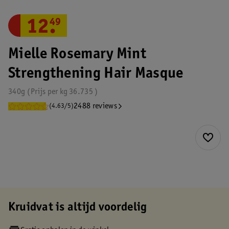
12
.
49
Mielle Rosemary Mint
Strengthening Hair Masque
340g
Prijs per
kg
36.735
2488 reviews
(4.63/5)
Kruidvat is altijd voordelig