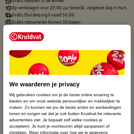
Gratis ophalen in de winkel
Op werkdagen voor 22:00 uur besteld, volgende dag in huis
Gratis thuisbezorgd vanaf 50.00
Gratis retourneren binnen 30 dagen
Gratis punten met je Kruidvat kaart
Over dit product
Productinformatie
We waarderen je privacy
Wij gebruiken cookies om je de beste online ervaring te
Etiketinformatie
bieden en om onze website persoonlijker en makkelijker te
maken.
Zo kunnen we jou de beste acties en aanbiedingen
tonen en zorgen we dat je ook buiten Kruidvat.be relevante
Nature Impact Score
advertenties ziet.
Je bepaalt zelf welke cookies je
accepteert.
Je kunt je voorkeuren altijd aanpassen of
Dit product heeft (nog) geen Nature
intrekken.
Meer informatie over hoe we je gegevens
Impact Score.