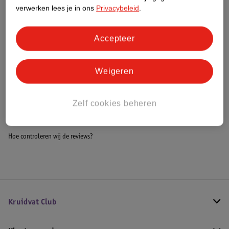
verwerken lees je in ons
Privacybeleid
.
Meer informatie
Accepteer
Bestel & Bezorginformatie
Weigeren
Bekijk ook
Zelf cookies beheren
Meer
Mexx
Alle Damesparfum
Hoe controleren wij de reviews?
Kruidvat Club