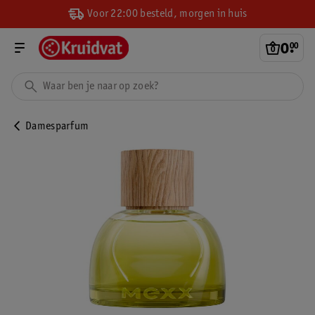
Voor 22:00 besteld, morgen in huis
0
.
00
Damesparfum