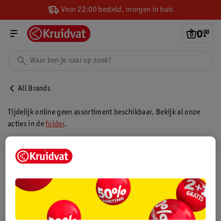
Voor 22:00 besteld, morgen in huis
0
.
00
All Brands
Tijdelijk online geen assortiment beschikbaar. Bekijk al onze
acties in de
folder
.
Kruidvat Club
Klantenservice