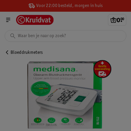
Voor 22:00 besteld, morgen in huis
0
.
00
Bloeddrukmeters