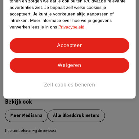
tonen en zorgen we dat je ook buiten Kruidvat.be relevante
advertenties ziet.
Je bepaalt zelf welke cookies je
Etiketinformatie
accepteert.
Je kunt je voorkeuren altijd aanpassen of
intrekken.
Meer informatie over hoe we je gegevens
verwerken lees je in ons
Privacybeleid
.
Nature Impact Score
Dit product heeft (nog) geen Nature
Accepteer
Impact Score.
Meer informatie
Weigeren
Bestel & Bezorginformatie
Zelf cookies beheren
Bekijk ook
Meer
Medisana
Alle Bloeddrukmeters
Hoe controleren wij de reviews?