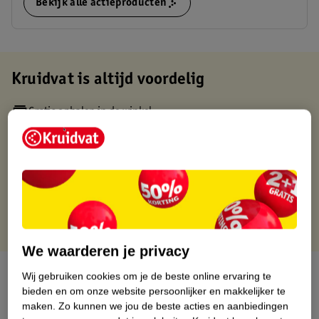
Bekijk alle actieproducten
Kruidvat is altijd voordelig
Gratis ophalen in de winkel
Op werkdagen voor 22:00 uur besteld, volgende dag in huis
Gratis thuisbezorgd vanaf 50.00
Gratis retourneren binnen 30 dagen
Gratis punten met je Kruidvat kaart
We waarderen je privacy
Over dit product
Wij gebruiken cookies om je de beste online ervaring te
bieden en om onze website persoonlijker en makkelijker te
Productinformatie
maken.
Zo kunnen we jou de beste acties en aanbiedingen