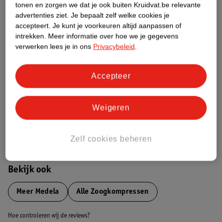
tonen en zorgen we dat je ook buiten Kruidvat.be relevante
advertenties ziet.
Je bepaalt zelf welke cookies je
accepteert.
Je kunt je voorkeuren altijd aanpassen of
Etiketinformatie
intrekken.
Meer informatie over hoe we je gegevens
verwerken lees je in ons
Privacybeleid
.
Nature Impact Score
Dit product heeft (nog) geen Nature
Accepteer
Impact Score.
Meer informatie
Weigeren
Bestel & Bezorginformatie
Zelf cookies beheren
Bekijk ook
Meer
Medela
Alle Zoogkompressen
Hoe controleren wij de reviews?