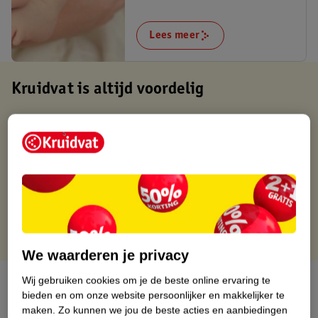
Lees meer
Kruidvat is altijd voordelig
Gratis ophalen in de winkel
Op werkdagen voor 22:00 uur besteld, volgende dag in huis
Gratis thuisbezorgd vanaf 50.00
Gratis retourneren binnen 30 dagen
Gratis punten met je Kruidvat kaart
We waarderen je privacy
Wij gebruiken cookies om je de beste online ervaring te
Over dit product
bieden en om onze website persoonlijker en makkelijker te
maken.
Zo kunnen we jou de beste acties en aanbiedingen
Productinformatie