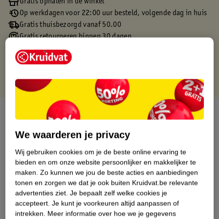
Gratis ophalen in de winkel
Op werkdagen voor 22:00 uur besteld, volgende dag in huis
Gratis thuisbezorgd vanaf 50.00
Gratis retourneren binnen 30 dagen
Gratis punten met je Kruidvat kaart
Over dit product
We waarderen je privacy
Productinformatie
Wij gebruiken cookies om je de beste online ervaring te
bieden en om onze website persoonlijker en makkelijker te
Etiketinformatie
maken.
Zo kunnen we jou de beste acties en aanbiedingen
tonen en zorgen we dat je ook buiten Kruidvat.be relevante
Nature Impact Score
advertenties ziet.
Je bepaalt zelf welke cookies je
accepteert.
Je kunt je voorkeuren altijd aanpassen of
Dit product heeft (nog) geen Nature
intrekken.
Meer informatie over hoe we je gegevens
Impact Score.