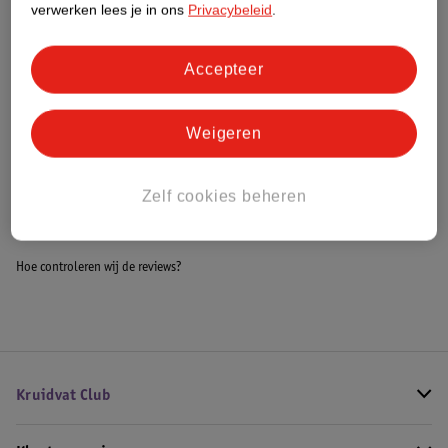
verwerken lees je in ons
Privacybeleid
.
Meer informatie
Accepteer
Bestel & Bezorginformatie
Weigeren
Bekijk ook
Zelf cookies beheren
Meer
Medela
Alle Zoogkompressen
Hoe controleren wij de reviews?
Kruidvat Club