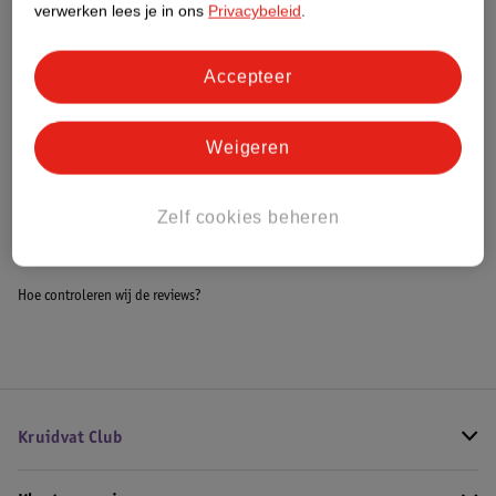
verwerken lees je in ons
Privacybeleid
.
Meer informatie
Accepteer
Bestel & Bezorginformatie
Weigeren
Bekijk ook
Zelf cookies beheren
Meer
Medela
Alle Borstvoedingsaccessoires
Hoe controleren wij de reviews?
Kruidvat Club