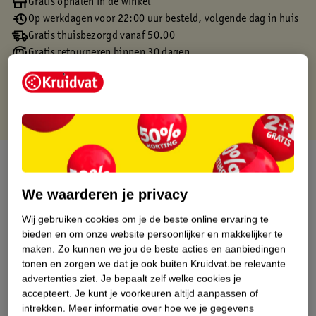
Gratis ophalen in de winkel
Op werkdagen voor 22:00 uur besteld, volgende dag in huis
Gratis thuisbezorgd vanaf 50.00
Gratis retourneren binnen 30 dagen
Gratis punten met je Kruidvat kaart
Over dit product
We waarderen je privacy
Productinformatie
Wij gebruiken cookies om je de beste online ervaring te
bieden en om onze website persoonlijker en makkelijker te
Etiketinformatie
maken.
Zo kunnen we jou de beste acties en aanbiedingen
tonen en zorgen we dat je ook buiten Kruidvat.be relevante
Nature Impact Score
advertenties ziet.
Je bepaalt zelf welke cookies je
accepteert.
Je kunt je voorkeuren altijd aanpassen of
Dit product heeft (nog) geen Nature
intrekken.
Meer informatie over hoe we je gegevens
Impact Score.