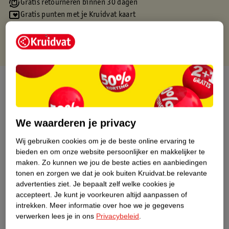
Gratis retourneren binnen 30 dagen
Gratis punten met je Kruidvat kaart
Over dit product
Productinformatie
We waarderen je privacy
Etiketinformatie
Wij gebruiken cookies om je de beste online ervaring te
bieden en om onze website persoonlijker en makkelijker te
maken.
Zo kunnen we jou de beste acties en aanbiedingen
Nature Impact Score
tonen en zorgen we dat je ook buiten Kruidvat.be relevante
Dit product heeft (nog) geen Nature
advertenties ziet.
Je bepaalt zelf welke cookies je
Impact Score.
accepteert.
Je kunt je voorkeuren altijd aanpassen of
Meer informatie
intrekken.
Meer informatie over hoe we je gegevens
verwerken lees je in ons
Privacybeleid
.