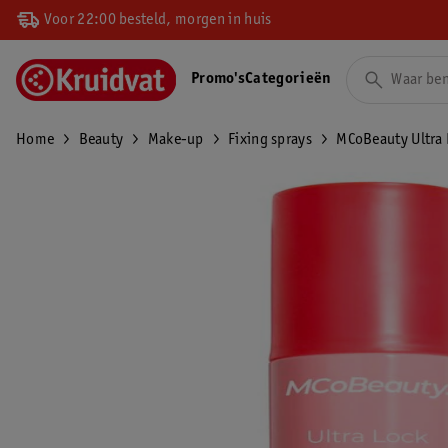
Voor 22:00 besteld, morgen in huis
Promo's
Categorieën
Home
Beauty
Make-up
Fixing sprays
MCoBeauty Ultra 