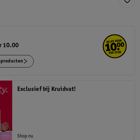
r 10.00
ieproducten
Exclusief bij Kruidvat!
Shop nu