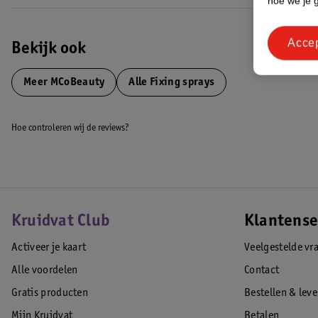
hoe we je 
Acce
Bekijk ook
Meer
MCoBeauty
Alle Fixing sprays
Hoe controleren wij de reviews?
Kruidvat Club
Klantense
Activeer je kaart
Veelgestelde vr
Alle voordelen
Contact
Gratis producten
Bestellen & lev
Mijn Kruidvat
Betalen