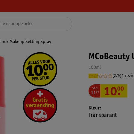
Lock Makeup Setting Spray
MCoBeauty U
100ml
1 revi
(2/5)
van
10
.
00
11
.
99
Kleur
Transparant