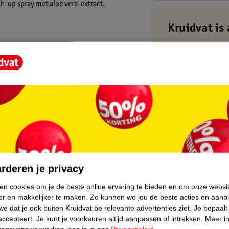
ch-up spray met aloë vera-extract.
:
Kruidvat is 
Gratis ophalen
Op werkdagen v
Gratis thuisbe
Gratis retourn
Gratis punten 
 Gebruik de spray tussen de verschillende
core.
rderen je privacy
ken cookies om je de beste online ervaring te bieden en om onze websi
er en makkelijker te maken.
Zo kunnen we jou de beste acties en aanb
e dat je ook buiten Kruidvat.be relevante advertenties ziet.
Je bepaalt
accepteert.
Je kunt je voorkeuren altijd aanpassen of intrekken.
Meer in