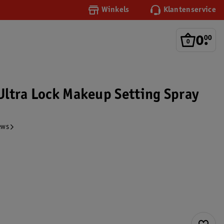
Winkels
Klantenservice
0
.
00
ltra Lock Makeup Setting Spray
ews