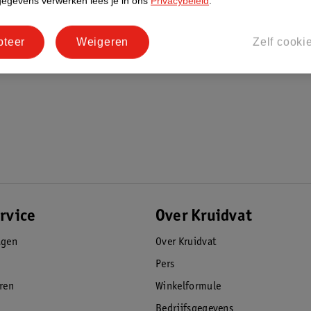
gegevens verwerken lees je in ons
Privacybeleid
.
pteer
Weigeren
Zelf cooki
rvice
Over Kruidvat
agen
Over Kruidvat
Pers
eren
Winkelformule
Bedrijfsgegevens