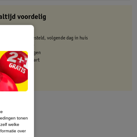
altijd voordelig
 in de winkel
oor 22:00 uur besteld, volgende dag in huis
zorgd vanaf 50.00
eren binnen 30 dagen
met je Kruidvat kaart
te
iedingen tonen
 zelf welke
formatie over