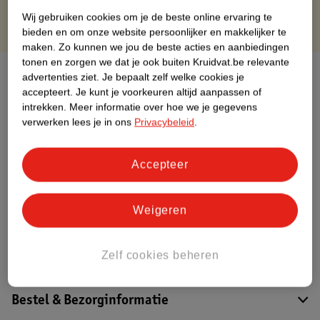
Wij gebruiken cookies om je de beste online ervaring te
bieden en om onze website persoonlijker en makkelijker te
maken.
Zo kunnen we jou de beste acties en aanbiedingen
tonen en zorgen we dat je ook buiten Kruidvat.be relevante
Over dit product
advertenties ziet.
Je bepaalt zelf welke cookies je
accepteert.
Je kunt je voorkeuren altijd aanpassen of
Productinformatie
intrekken.
Meer informatie over hoe we je gegevens
verwerken lees je in ons
Privacybeleid
.
Etiketinformatie
Accepteer
Nature Impact Score
Weigeren
Dit product heeft (nog) geen Nature
Impact Score.
Meer informatie
Zelf cookies beheren
Bestel & Bezorginformatie