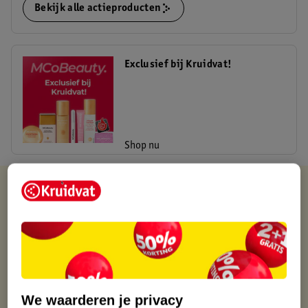
Bekijk alle actieproducten
Exclusief bij Kruidvat!
Shop nu
Kruidvat is altijd voordelig
Gratis ophalen in de winkel
Op werkdagen voor 22:00 uur besteld, volgende dag in huis
Gratis thuisbezorgd vanaf 50.00
Gratis retourneren binnen 30 dagen
Gratis punten met je Kruidvat kaart
We waarderen je privacy