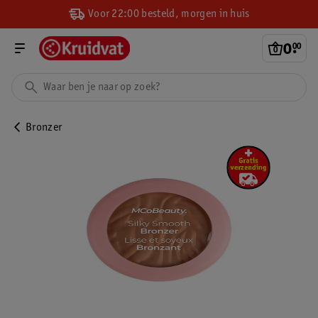
Voor 22:00 besteld, morgen in huis
0
.
00
Bronzer