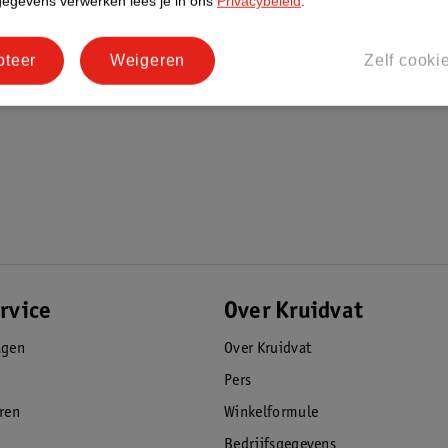
gegevens verwerken lees je in ons
Privacybeleid
.
pteer
Weigeren
Zelf cooki
rvice
Over Kruidvat
agen
Over Kruidvat
Pers
eren
Winkelformule
Bedrijfsgegevens