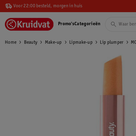
Voor 22:00 besteld, morgen in huis
Promo's
Categorieën
Home
Beauty
Make-up
Lipmake-up
Lip plumper
MC