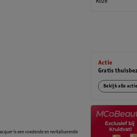
Roze
Actie
Gratis thuisbe
Bekijk alle act
cquer is een voedende en revitaliserende