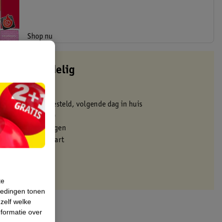
Shop nu
altijd voordelig
 in de winkel
oor 22:00 uur besteld, volgende dag in huis
zorgd vanaf 50.00
eren binnen 30 dagen
met je Kruidvat kaart
te
iedingen tonen
 zelf welke
formatie over