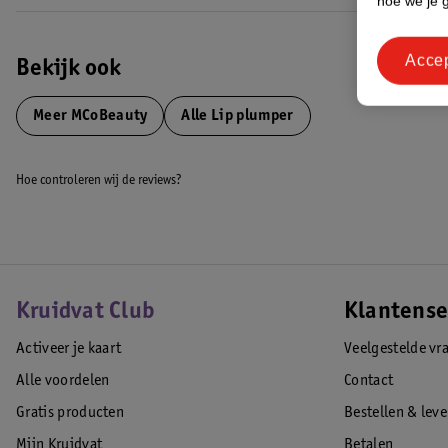
hoe we je 
Acce
Bekijk ook
Meer
MCoBeauty
Alle Lip plumper
Hoe controleren wij de reviews?
Kruidvat Club
Klantense
Activeer je kaart
Veelgestelde vr
Alle voordelen
Contact
Gratis producten
Bestellen & lev
Mijn Kruidvat
Betalen