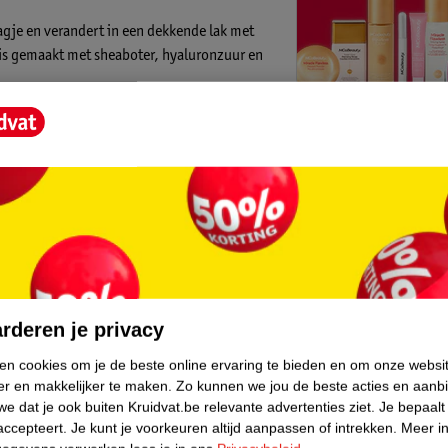
agje en verandert in een dekkende lak met
n is gemaakt met sheaboter, hyaluronzuur en
ch 4-in-1 Hydrating Lacquer:
Kruidvat is 
Gratis ophalen
Op werkdagen v
Gratis thuisbe
Gratis retourn
h 4-in-1 Hydrating Lacquer?
Gratis punten 
core.
dien nodig om kleur en glans op te bouwen.
t.
rderen je privacy
ken cookies om je de beste online ervaring te bieden en om onze websi
er en makkelijker te maken.
Zo kunnen we jou de beste acties en aanb
e dat je ook buiten Kruidvat.be relevante advertenties ziet.
Je bepaalt
accepteert.
Je kunt je voorkeuren altijd aanpassen of intrekken.
Meer in