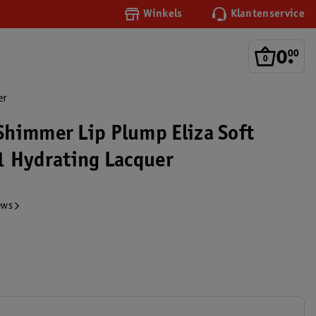
Winkels
Klantenservice
0
.
00
er
himmer Lip Plump Eliza Soft
1 Hydrating Lacquer
ews