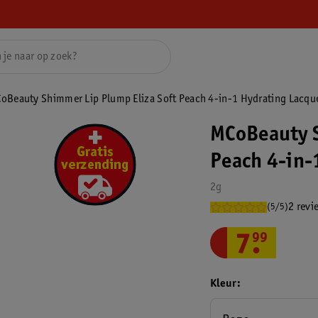
oBeauty Shimmer Lip Plump Eliza Soft Peach 4-in-1 Hydrating Lacqu
MCoBeauty S
Peach 4-in-
2g
2 revi
(5/5)
7
.
99
Kleur