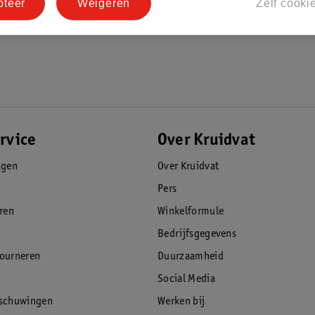
pteer
Weigeren
Zelf cooki
rvice
Over Kruidvat
agen
Over Kruidvat
Pers
eren
Winkelformule
Bedrijfsgegevens
tourneren
Duurzaamheid
Social Media
rschuwingen
Werken bij