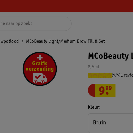
uwpotlood
MCoBeauty Light/Medium Brow Fill & Set
MCoBeauty L
8,5ml
1 revi
(5/5)
9
.
99
Kleur
Bruin