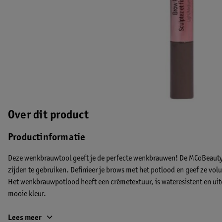
Over dit product
Productinformatie
Deze wenkbrauwtool geeft je de perfecte wenkbrauwen! De MCoBeauty 
zijden te gebruiken. Definieer je brows met het potlood en geef ze vol
Het wenkbrauwpotlood heeft een crèmetextuur, is wateresistent en uit
mooie kleur.
De voordelen van de MCoBeauty Light/Medium Brow Fill & Set:
Lees meer