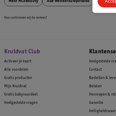
Acce
Meer
MCoBeauty
Alle Wenkbrauwpotlood
Hoe controleren wij de reviews?
Kruidvat Club
Klantense
Activeer je kaart
Veelgestelde vr
Alle voordelen
Contact
Gratis producten
Bestellen & lev
Mijn Kruidvat
Betalen
Gratis babyvoordeel
Herroepen & re
Veelgestelde vragen
Garantie
Veiligheidswaa