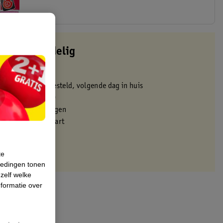
Shop nu
altijd voordelig
 in de winkel
oor 22:00 uur besteld, volgende dag in huis
zorgd vanaf 50.00
eren binnen 30 dagen
met je Kruidvat kaart
te
iedingen tonen
 zelf welke
formatie over