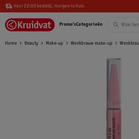
Voor 22:00 besteld, morgen in huis
Promo's
Categorieën
Home
Beauty
Make-up
Wenkbrauw make-up
Wenkbra