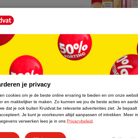
Kruidvat is 
ingen om je wenkbrauwen op te vullen. Met
Gratis ophalen
core.
Op werkdagen v
Gratis thuisbe
Gratis retourn
Gratis punten 
rderen je privacy
ken cookies om je de beste online ervaring te bieden en om onze websi
er en makkelijker te maken.
Zo kunnen we jou de beste acties en aanb
e dat je ook buiten Kruidvat.be relevante advertenties ziet.
Je bepaalt
accepteert.
Je kunt je voorkeuren altijd aanpassen of intrekken.
Meer in
gegevens verwerken lees je in ons
Privacybeleid
.