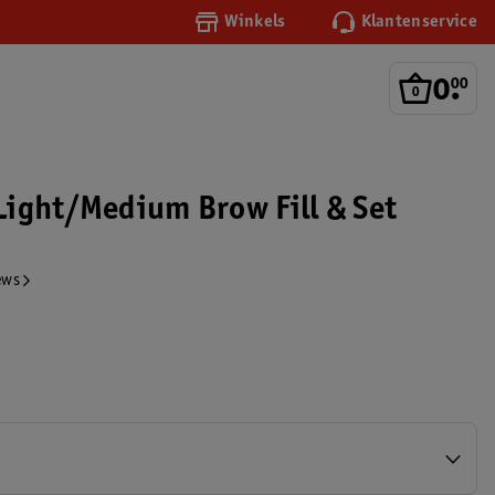
Winkels
Klantenservice
0
.
00
ight/Medium Brow Fill & Set
ews