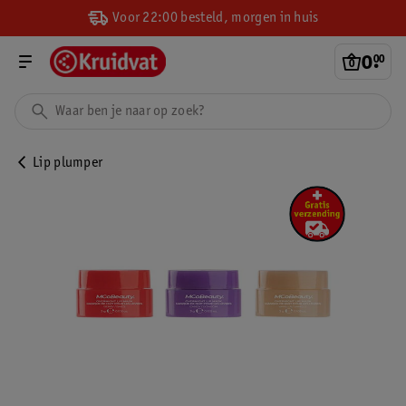
Voor 22:00 besteld, morgen in huis
0
.
00
Lip plumper