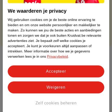
Op werkdagen voor 22:00 uur besteld, volgende dag in huis
Gratis thuisbezorgd vanaf 50.00
We waarderen je privacy
Gratis retourneren binnen 30 dagen
Wij gebruiken cookies om je de beste online ervaring te
Gratis punten met je Kruidvat kaart
bieden en om onze website persoonlijker en makkelijker te
maken.
Zo kunnen we jou de beste acties en aanbiedingen
tonen en zorgen we dat je ook buiten Kruidvat.be relevante
advertenties ziet.
Je bepaalt zelf welke cookies je
accepteert.
Je kunt je voorkeuren altijd aanpassen of
intrekken.
Meer informatie over hoe we je gegevens
Over dit product
verwerken lees je in ons
Privacybeleid
.
Productinformatie
Accepteer
Etiketinformatie
Weigeren
Nature Impact Score
Dit product heeft (nog) geen Nature
Zelf cookies beheren
Impact Score.