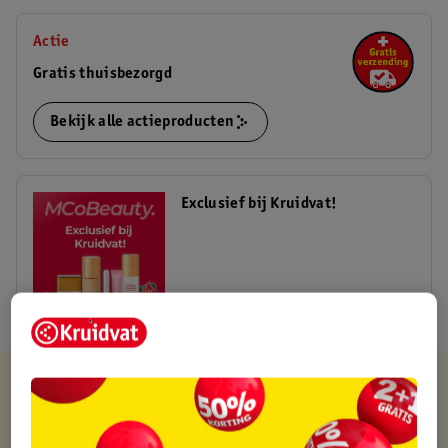
Actie
Gratis thuisbezorgd
Bekijk alle actieproducten
Exclusief bij Kruidvat!
Shop nu
Kruidvat is altijd voordelig
Gratis ophalen in de winkel