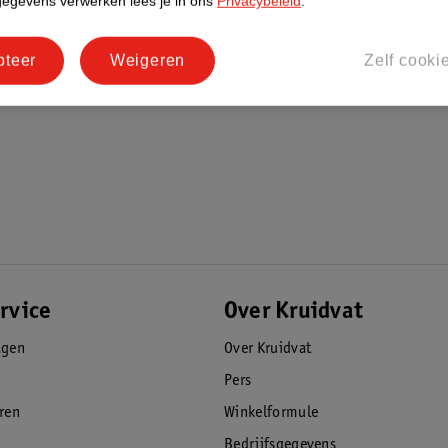
gegevens verwerken lees je in ons
Privacybeleid
.
pteer
Weigeren
Zelf cooki
rvice
Over Kruidvat
agen
Over Kruidvat
Pers
eren
Winkelformule
Bedrijfsgegevens