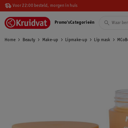
Voor 22:00 besteld, morgen in huis
Promo's
Categorieën
Home
Beauty
Make-up
Lipmake-up
Lip mask
MCoBe