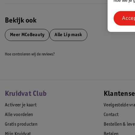
hoe we je 
Acce
Bekijk ook
Meer
MCoBeauty
Alle Lip mask
Hoe controleren wij de reviews?
Kruidvat Club
Klantense
Activeer je kaart
Veelgestelde vr
Alle voordelen
Contact
Gratis producten
Bestellen & lev
Mijn Kruidvat
Betalen