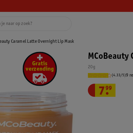
auty Caramel Latte Overnight Lip Mask
MCoBeauty C
20g
9 r
(4.33/5)
7
.
99