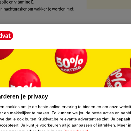
olie en vitamine E.
 een nachtmasker om wakker te worden met
sk:
t
?
pen aan en laat het 's nachts inwerken.
core.
schone vingertoppen en herhaal indien
rderen je privacy
ken cookies om je de beste online ervaring te bieden en om onze websi
er en makkelijker te maken.
Zo kunnen we jou de beste acties en aanb
e dat je ook buiten Kruidvat.be relevante advertenties ziet.
Je bepaalt
accepteert.
Je kunt je voorkeuren altijd aanpassen of intrekken.
Meer in