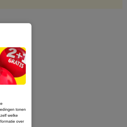
te
iedingen tonen
 zelf welke
formatie over