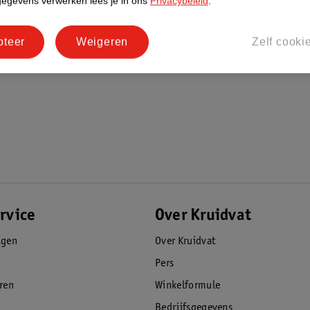
gegevens verwerken lees je in ons
Privacybeleid
.
pteer
Weigeren
Zelf cooki
rvice
Over Kruidvat
agen
Over Kruidvat
Pers
eren
Winkelformule
Bedrijfsgegevens