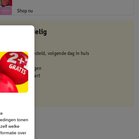
Shop nu
altijd voordelig
 in de winkel
oor 22:00 uur besteld, volgende dag in huis
zorgd vanaf 50.00
eren binnen 30 dagen
met je Kruidvat kaart
te
iedingen tonen
 zelf welke
formatie over