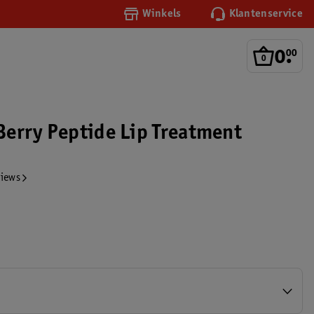
Winkels
Klantenservice
0
.
00
erry Peptide Lip Treatment
views