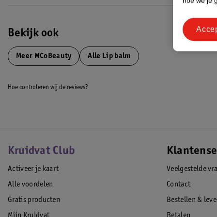
hoe we je 
Acce
Bekijk ook
Meer
MCoBeauty
Alle Lip balm
Hoe controleren wij de reviews?
Kruidvat Club
Klantense
Activeer je kaart
Veelgestelde vr
Alle voordelen
Contact
Gratis producten
Bestellen & lev
Mijn Kruidvat
Betalen