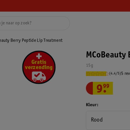
auty Berry Peptide Lip Treatment
MCoBeauty B
15g
5 re
(4.4/5)
9
.
99
Kleur
Rood