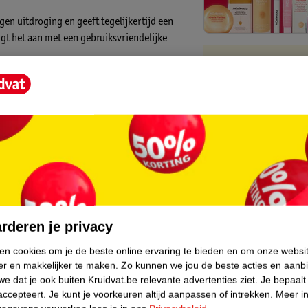
gen uitdroging en geeft tegelijkertijd een
gt het aan met een gebruiksvriendelijke
Kruidvat is 
Gratis ophalen
Op werkdagen v
Gratis thuisbe
Gratis retourn
Gratis punten 
core.
rderen je privacy
ken cookies om je de beste online ervaring te bieden en om onze websi
er en makkelijker te maken.
Zo kunnen we jou de beste acties en aanb
e dat je ook buiten Kruidvat.be relevante advertenties ziet.
Je bepaalt
accepteert.
Je kunt je voorkeuren altijd aanpassen of intrekken.
Meer in