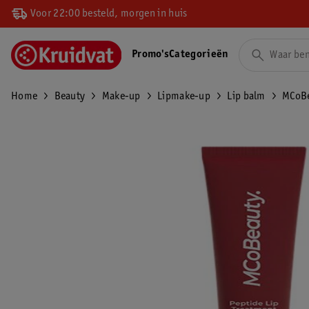
Voor 22:00 besteld, morgen in huis
Promo's
Categorieën
Home
Beauty
Make-up
Lipmake-up
Lip balm
MCoBe