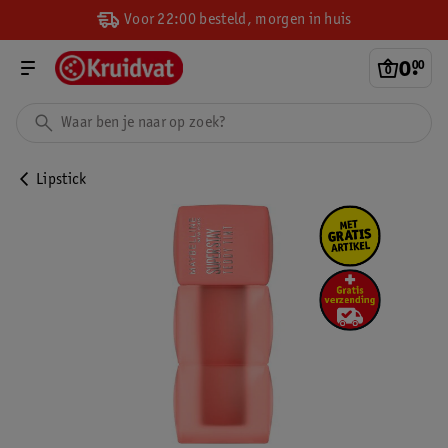
Voor 22:00 besteld, morgen in huis
0
.
00
Lipstick