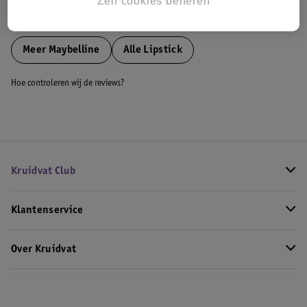
Zelf cookies beheren
Bekijk ook
Meer
Maybelline
Alle Lipstick
Hoe controleren wij de reviews?
Kruidvat Club
Klantenservice
Over Kruidvat