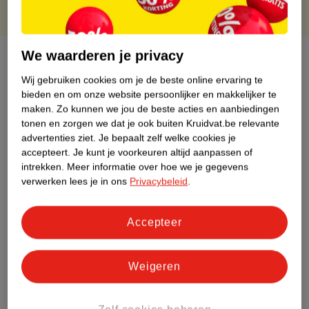
We waarderen je privacy
Over dit product
Wij gebruiken cookies om je de beste online ervaring te
Productinformatie
bieden en om onze website persoonlijker en makkelijker te
maken.
Zo kunnen we jou de beste acties en aanbiedingen
tonen en zorgen we dat je ook buiten Kruidvat.be relevante
Etiketinformatie
advertenties ziet.
Je bepaalt zelf welke cookies je
accepteert.
Je kunt je voorkeuren altijd aanpassen of
intrekken.
Meer informatie over hoe we je gegevens
Nature Impact Score
verwerken lees je in ons
Privacybeleid
.
Dit product heeft (nog) geen Nature
Impact Score.
Meer informatie
Accepteer
Weigeren
Bestel & Bezorginformatie