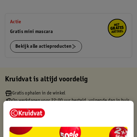
Actie
Gratis mini mascara
Bekijk alle actieproducten
Kruidvat is altijd voordelig
Gratis ophalen in de winkel
Op werkdagen voor 22:00 uur besteld, volgende dag in huis
Gratis thuisbezorgd vanaf 50.00
Gratis retourneren binnen 30 dagen
Gratis punten met je Kruidvat kaart