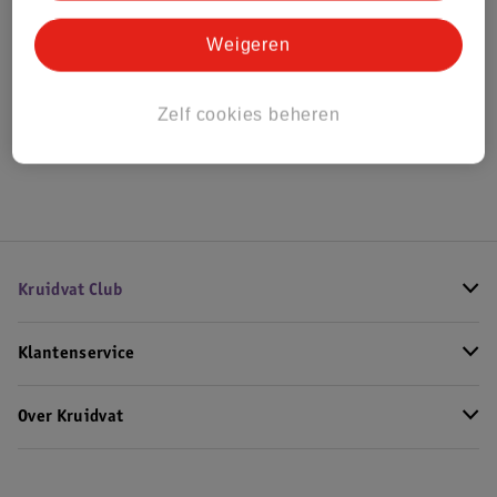
Weigeren
Bekijk ook
Meer
Maybelline
Alle Lipstick
Zelf cookies beheren
Hoe controleren wij de reviews?
Kruidvat Club
Klantenservice
Over Kruidvat