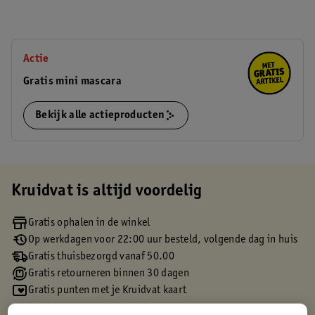
Actie
Gratis mini mascara
Bekijk alle actieproducten
Kruidvat is altijd voordelig
Gratis ophalen in de winkel
Op werkdagen voor 22:00 uur besteld, volgende dag in huis
Gratis thuisbezorgd vanaf 50.00
Gratis retourneren binnen 30 dagen
Gratis punten met je Kruidvat kaart