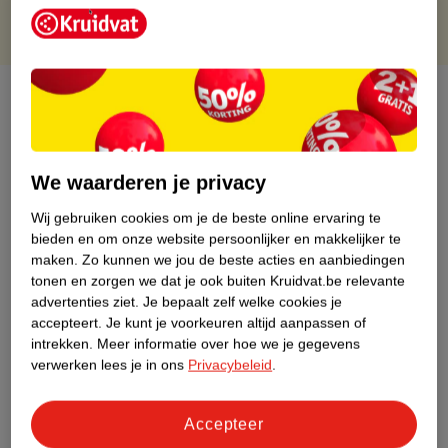
Over dit product
Productinformatie
We waarderen je privacy
Etiketinformatie
Wij gebruiken cookies om je de beste online ervaring te
bieden en om onze website persoonlijker en makkelijker te
Nature Impact Score
maken.
Zo kunnen we jou de beste acties en aanbiedingen
tonen en zorgen we dat je ook buiten Kruidvat.be relevante
Dit product heeft (nog) geen Nature
advertenties ziet.
Je bepaalt zelf welke cookies je
Impact Score.
accepteert.
Je kunt je voorkeuren altijd aanpassen of
Meer informatie
intrekken.
Meer informatie over hoe we je gegevens
verwerken lees je in ons
Privacybeleid
.
Bestel & Bezorginformatie
Accepteer