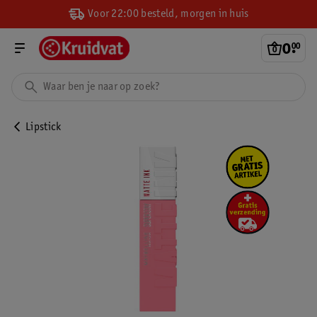
Voor 22:00 besteld, morgen in huis
0
.
00
Lipstick