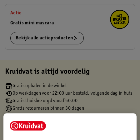
Actie
Gratis mini mascara
Bekijk alle actieproducten
Kruidvat is altijd voordelig
Gratis ophalen in de winkel
Op werkdagen voor 22:00 uur besteld, volgende dag in huis
Gratis thuisbezorgd vanaf 50.00
Gratis retourneren binnen 30 dagen
Gratis punten met je Kruidvat kaart