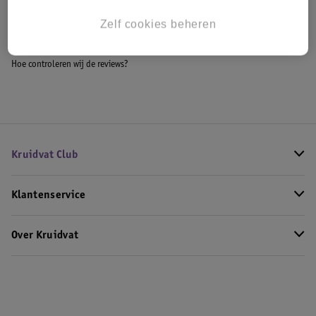
Bekijk ook
Zelf cookies beheren
Meer
Maybelline
Alle Foundation
Hoe controleren wij de reviews?
Kruidvat Club
Klantenservice
Over Kruidvat