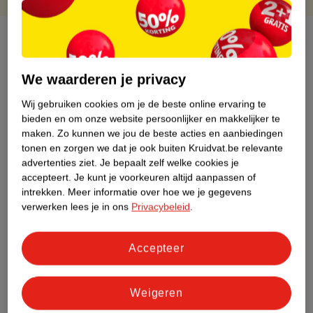
Over dit product
Productinformatie
We waarderen je privacy
Wij gebruiken cookies om je de beste online ervaring te
Etiketinformatie
bieden en om onze website persoonlijker en makkelijker te
maken.
Zo kunnen we jou de beste acties en aanbiedingen
tonen en zorgen we dat je ook buiten Kruidvat.be relevante
Nature Impact Score
advertenties ziet.
Je bepaalt zelf welke cookies je
Dit product heeft (nog) geen Nature
accepteert.
Je kunt je voorkeuren altijd aanpassen of
Impact Score.
intrekken.
Meer informatie over hoe we je gegevens
Meer informatie
verwerken lees je in ons
Privacybeleid
.
Accepteer
Bestel & Bezorginformatie
Weigeren