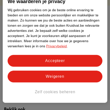
We waarderen je privacy
Wij gebruiken cookies om je de beste online ervaring te
Over dit product
bieden en om onze website persoonlijker en makkelijker te
maken.
Zo kunnen we jou de beste acties en aanbiedingen
Productinformatie
tonen en zorgen we dat je ook buiten Kruidvat.be relevante
advertenties ziet.
Je bepaalt zelf welke cookies je
accepteert.
Je kunt je voorkeuren altijd aanpassen of
Etiketinformatie
intrekken.
Meer informatie over hoe we je gegevens
verwerken lees je in ons
Privacybeleid
.
Nature Impact Score
Accepteer
Dit product heeft (nog) geen Nature
Impact Score.
Meer informatie
Weigeren
Bestel & Bezorginformatie
Zelf cookies beheren