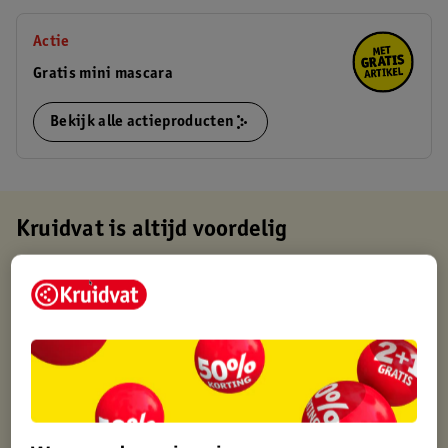
Actie
Gratis mini mascara
Bekijk alle actieproducten
Kruidvat is altijd voordelig
Gratis ophalen in de winkel
Op werkdagen voor 22:00 uur besteld, volgende dag in huis
Gratis thuisbezorgd vanaf 50.00
Gratis retourneren binnen 30 dagen
Gratis punten met je Kruidvat kaart