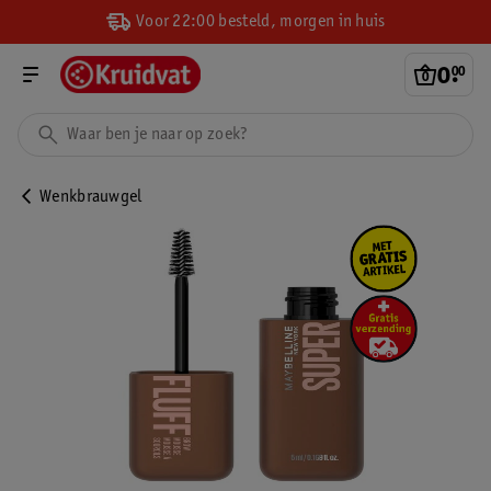
Voor 22:00 besteld, morgen in huis
0
.
00
Wenkbrauwgel