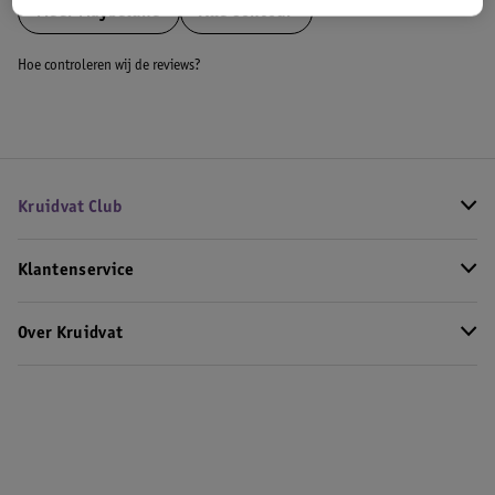
Meer
Maybelline
Alle Contour
Hoe controleren wij de reviews?
Kruidvat Club
Klantenservice
Over Kruidvat