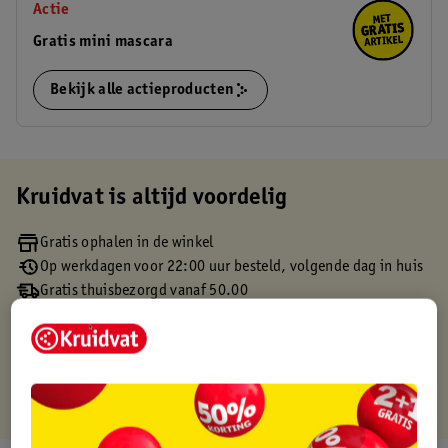
Actie
Gratis mini mascara
Bekijk alle actieproducten
Kruidvat is altijd voordelig
Gratis ophalen in de winkel
Op werkdagen voor 22:00 uur besteld, volgende dag in huis
Gratis thuisbezorgd vanaf 50.00
Gratis retourneren binnen 30 dagen
Gratis punten met je Kruidvat kaart