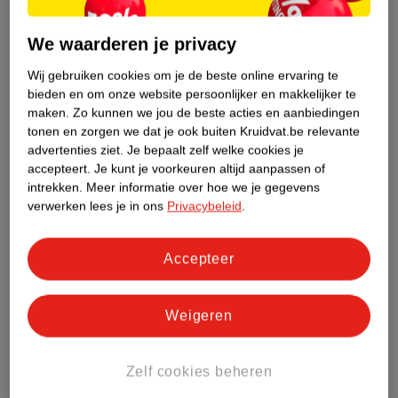
Over dit product
We waarderen je privacy
Productinformatie
Wij gebruiken cookies om je de beste online ervaring te
bieden en om onze website persoonlijker en makkelijker te
Etiketinformatie
maken.
Zo kunnen we jou de beste acties en aanbiedingen
tonen en zorgen we dat je ook buiten Kruidvat.be relevante
advertenties ziet.
Je bepaalt zelf welke cookies je
Nature Impact Score
accepteert.
Je kunt je voorkeuren altijd aanpassen of
intrekken.
Meer informatie over hoe we je gegevens
Dit product heeft (nog) geen Nature
verwerken lees je in ons
Privacybeleid
.
Impact Score.
Meer informatie
Accepteer
Bestel & Bezorginformatie
Weigeren
Bekijk ook
Zelf cookies beheren