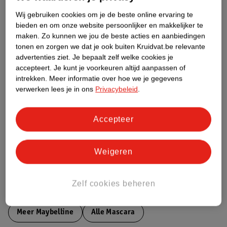
Productinformatie
Wij gebruiken cookies om je de beste online ervaring te
bieden en om onze website persoonlijker en makkelijker te
maken.
Zo kunnen we jou de beste acties en aanbiedingen
Etiketinformatie
tonen en zorgen we dat je ook buiten Kruidvat.be relevante
advertenties ziet.
Je bepaalt zelf welke cookies je
accepteert.
Je kunt je voorkeuren altijd aanpassen of
Nature Impact Score
intrekken.
Meer informatie over hoe we je gegevens
verwerken lees je in ons
Privacybeleid
.
Dit product heeft (nog) geen Nature
Impact Score.
Meer informatie
Accepteer
Bestel & Bezorginformatie
Weigeren
Zelf cookies beheren
Bekijk ook
Meer
Maybelline
Alle Mascara