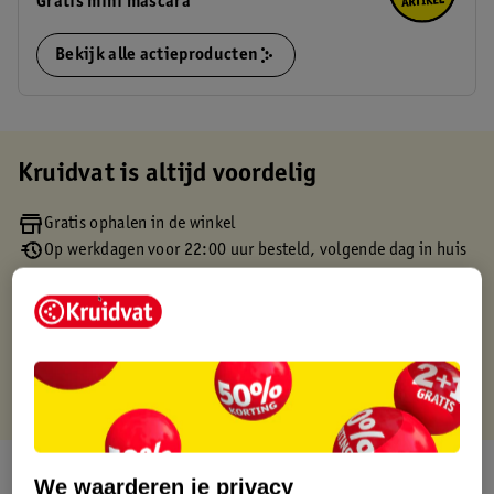
Gratis mini mascara
Bekijk alle actieproducten
Kruidvat is altijd voordelig
Gratis ophalen in de winkel
Op werkdagen voor 22:00 uur besteld, volgende dag in huis
Gratis thuisbezorgd vanaf 50.00
Gratis retourneren binnen 30 dagen
Gratis punten met je Kruidvat kaart
Over dit product
We waarderen je privacy