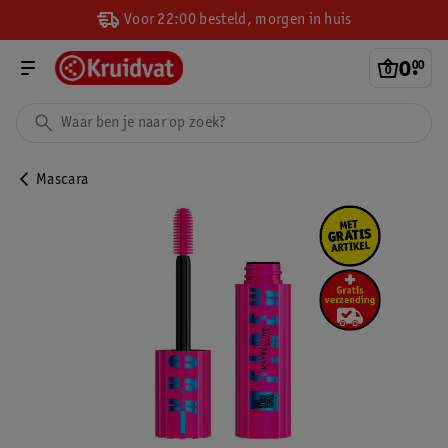
Voor 22:00 besteld, morgen in huis
0
.
00
Mascara