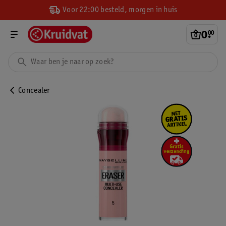
Voor 22:00 besteld, morgen in huis
0
.
00
Concealer