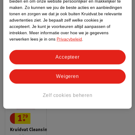
Bestel & Bezorginformatie
bieden en om onze website persoonlijker en makkelijker te
maken.
Zo kunnen we jou de beste acties en aanbiedingen
tonen en zorgen we dat je ook buiten Kruidvat.be relevante
advertenties ziet.
Je bepaalt zelf welke cookies je
Bekijk ook
accepteert.
Je kunt je voorkeuren altijd aanpassen of
intrekken.
Meer informatie over hoe we je gegevens
Meer
Maybelline
Alle Concealer
verwerken lees je in ons
Privacybeleid
.
Hoe controleren wij de reviews?
Accepteer
ANDEREN KOCHTEN OOK
Weigeren
Zelf cookies beheren
1
.
79
Kruidvat Cleansing