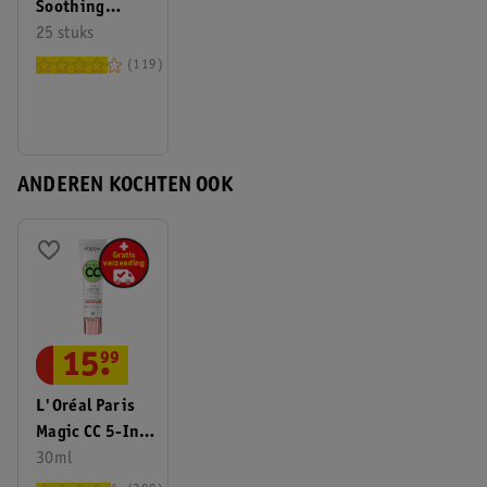
Soothing
Gezichtsreinigingsdoekjes
25 stuks
119
ANDEREN KOCHTEN OOK
15
.
99
L'Oréal Paris
Magic CC 5-In-1
Anti-
30ml
Roodheidscrème