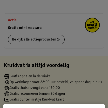
Actie
Gratis mini mascara
Bekijk alle actieproducten
Kruidvat is altijd voordelig
Gratis ophalen in de winkel
Op werkdagen voor 22:00 uur besteld, volgende dag in huis
Gratis thuisbezorgd vanaf 50.00
Gratis retourneren binnen 30 dagen
Gratis punten met je Kruidvat kaart