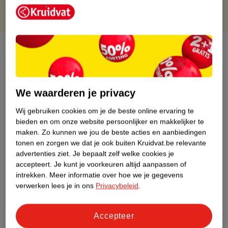
Over dit product
Productinformatie
We waarderen je privacy
Etiketinformatie
Wij gebruiken cookies om je de beste online ervaring te
bieden en om onze website persoonlijker en makkelijker te
Nature Impact Score
maken.
Zo kunnen we jou de beste acties en aanbiedingen
tonen en zorgen we dat je ook buiten Kruidvat.be relevante
Dit product heeft (nog) geen Nature
advertenties ziet.
Je bepaalt zelf welke cookies je
Impact Score.
accepteert.
Je kunt je voorkeuren altijd aanpassen of
Meer informatie
intrekken.
Meer informatie over hoe we je gegevens
verwerken lees je in ons
Privacybeleid
.
Bestel & Bezorginformatie
Accepteer