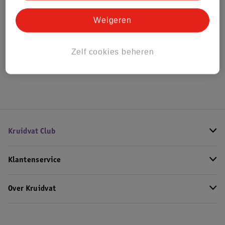
Weigeren
Bekijk ook
Meer
Maybelline
Alle Concealer
Zelf cookies beheren
Hoe controleren wij de reviews?
Kruidvat Club
Klantenservice
Over Kruidvat