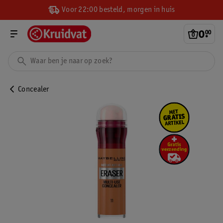
Voor 22:00 besteld, morgen in huis
0
.
00
Concealer