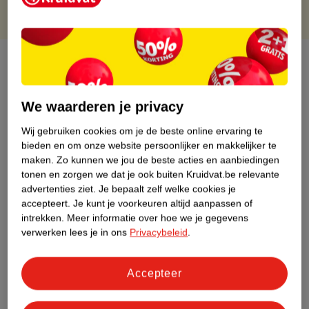
Over dit product
Productinformatie
We waarderen je privacy
Wij gebruiken cookies om je de beste online ervaring te
Etiketinformatie
bieden en om onze website persoonlijker en makkelijker te
maken.
Zo kunnen we jou de beste acties en aanbiedingen
Nature Impact Score
tonen en zorgen we dat je ook buiten Kruidvat.be relevante
advertenties ziet.
Je bepaalt zelf welke cookies je
Dit product heeft (nog) geen Nature
accepteert.
Je kunt je voorkeuren altijd aanpassen of
Impact Score.
intrekken.
Meer informatie over hoe we je gegevens
Meer informatie
verwerken lees je in ons
Privacybeleid
.
Accepteer
Bestel & Bezorginformatie