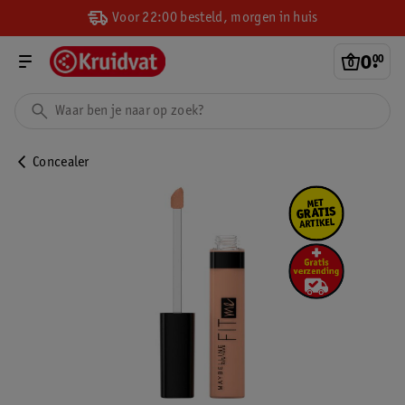
Voor 22:00 besteld, morgen in huis
0
.
00
Concealer