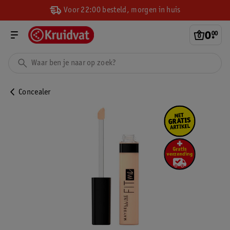
Voor 22:00 besteld, morgen in huis
0
.
00
Concealer