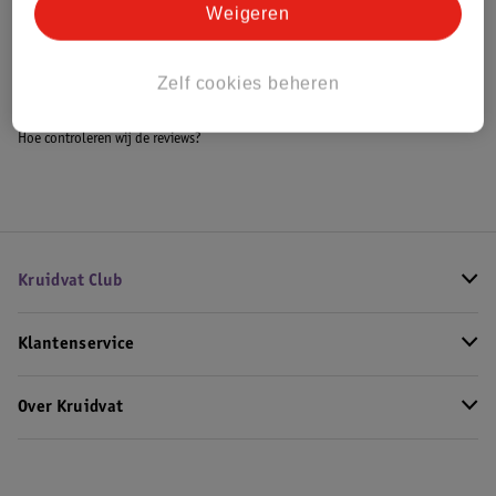
Weigeren
Bekijk ook
Zelf cookies beheren
Meer
Maybelline
Alle Concealer
Hoe controleren wij de reviews?
Kruidvat Club
Klantenservice
Over Kruidvat