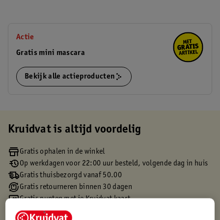
Actie
Gratis mini mascara
Bekijk alle actieproducten
Kruidvat is altijd voordelig
Gratis ophalen in de winkel
Op werkdagen voor 22:00 uur besteld, volgende dag in huis
Gratis thuisbezorgd vanaf 50.00
Gratis retourneren binnen 30 dagen
Gratis punten met je Kruidvat kaart