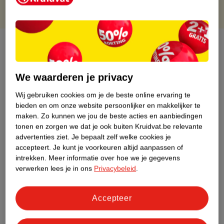
Over dit product
Productinformatie
We waarderen je privacy
Wij gebruiken cookies om je de beste online ervaring te
Etiketinformatie
bieden en om onze website persoonlijker en makkelijker te
maken.
Zo kunnen we jou de beste acties en aanbiedingen
Nature Impact Score
tonen en zorgen we dat je ook buiten Kruidvat.be relevante
advertenties ziet.
Je bepaalt zelf welke cookies je
Dit product heeft (nog) geen Nature
accepteert.
Je kunt je voorkeuren altijd aanpassen of
Impact Score.
intrekken.
Meer informatie over hoe we je gegevens
Meer informatie
verwerken lees je in ons
Privacybeleid
.
Accepteer
Bestel & Bezorginformatie