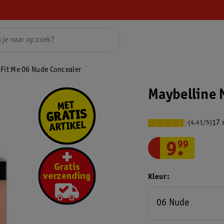
 Fit Me 06 Nude Concealer
Maybelline 
17 
(4.41/5)
9
.
99
Kleur
06 Nude