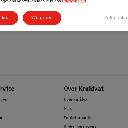
gegevens verwerken lees je in ons
Privacybeleid
.
ies zoals rode vlekken of wallen.
pteer
Weigeren
Zelf cooki
rvice
Over Kruidvat
agen
Over Kruidvat
Pers
eren
Winkelformule
Bedrijfsgegevens