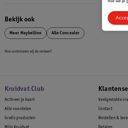
hoe we je 
Resultaat
Met de concealer camoufleer je gemakkelijk oneffenheden en imperfect
Acce
EAN code:0000030171558
Bekijk ook
Meer
Maybelline
Alle Concealer
Hoe controleren wij de reviews?
Kruidvat Club
Klantense
Activeer je kaart
Veelgestelde vr
Alle voordelen
Contact
Gratis producten
Bestellen & lev
Mijn Kruidvat
Betalen