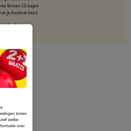
eren binnen 30 dagen
met je Kruidvat kaart
te
iedingen tonen
 zelf welke
formatie over