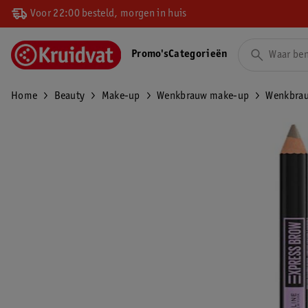
Voor 22:00 besteld, morgen in huis
Promo's
Categorieën
Home
Beauty
Make-up
Wenkbrauw make-up
Wenkbra