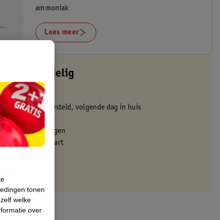
ammoniak
Lees meer
altijd voordelig
 in de winkel
oor 22:00 uur besteld, volgende dag in huis
zorgd vanaf 50.00
eren binnen 30 dagen
met je Kruidvat kaart
te
iedingen tonen
 zelf welke
formatie over