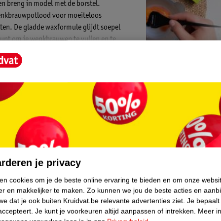
n breng in model met de borstel.
enkbrauwpotlood voor moeiteloos
ten. De gladde waxformule glijdt soepel
epunt om je wenkbrauwen te vullen en te
e vervagen en de haartjes in model te
ew York Quick Shaper Wenkbrauwpotlood is
Kruidvat is 
 wenkbrauwlook.
 vijf verschillende, opbouwbare tinten, van
Gratis ophalen
n huidtint naadloos te complimenteren Speel
Op werkdagen v
 zachte, natuurlijke look of een krachtige,
Gratis thuisbe
ispelijk resultaat. 79% van de vrouwen is
Gratis retourn
enkbrauw*.
core.
Gratis punten 
rderen je privacy
ken cookies om je de beste online ervaring te bieden en om onze websi
artjes in model te brengen.
er en makkelijker te maken.
Zo kunnen we jou de beste acties en aanb
ie gedurende de dag.
e dat je ook buiten Kruidvat.be relevante advertenties ziet.
Je bepaalt
vullen en de gewenste vorm te creëren. Draai
accepteert.
Je kunt je voorkeuren altijd aanpassen of intrekken.
Meer in
 te vervagen. Borstel de haartjes in model