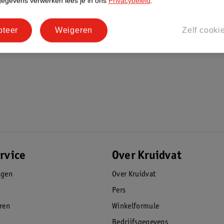
gegevens verwerken lees je in ons
Privacybeleid
.
pteer
Weigeren
Zelf cooki
rvice
Over Kruidvat
agen
Over Kruidvat
Pers
eren
Winkelformule
Bedrijfsgegevens