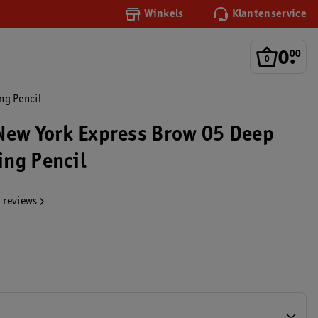
Winkels
Klantenservice
0
.
00
ng Pencil
New York Express Brow 05 Deep
ng Pencil
 reviews