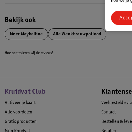
hoe we je 
voor een perfect verzorgde, natuurlijke finish.
EAN code:3600531718336,3600531662394
Acce
Bekijk ook
Meer
Maybelline
Alle Wenkbrauwpotlood
Hoe controleren wij de reviews?
Kruidvat Club
Klantense
Activeer je kaart
Veelgestelde vr
Alle voordelen
Contact
Gratis producten
Bestellen & lev
Mijn Kruidvat
Betalen