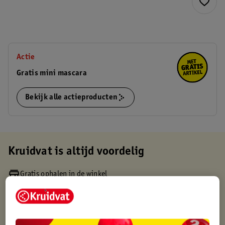
Actie
Gratis mini mascara
Bekijk alle actieproducten
Kruidvat is altijd voordelig
Gratis ophalen in de winkel
Op werkdagen voor 22:00 uur besteld, volgende dag in huis
Gratis thuisbezorgd vanaf 50.00
Gratis retourneren binnen 30 dagen
Gratis punten met je Kruidvat kaart