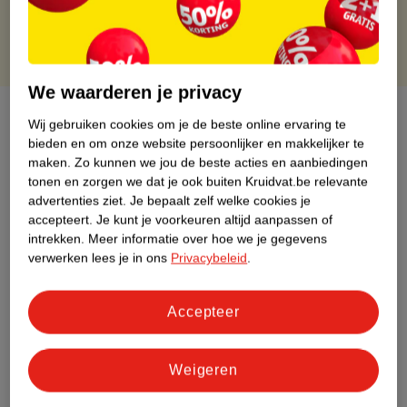
We waarderen je privacy
Over dit product
Wij gebruiken cookies om je de beste online ervaring te
bieden en om onze website persoonlijker en makkelijker te
Productinformatie
maken.
Zo kunnen we jou de beste acties en aanbiedingen
tonen en zorgen we dat je ook buiten Kruidvat.be relevante
advertenties ziet.
Je bepaalt zelf welke cookies je
Etiketinformatie
accepteert.
Je kunt je voorkeuren altijd aanpassen of
intrekken.
Meer informatie over hoe we je gegevens
verwerken lees je in ons
Privacybeleid
.
Nature Impact Score
Dit product heeft (nog) geen Nature
Impact Score.
Accepteer
Meer informatie
Weigeren
Bestel & Bezorginformatie