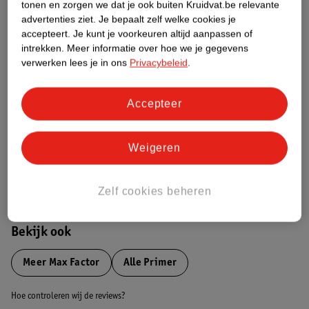
tonen en zorgen we dat je ook buiten Kruidvat.be relevante
advertenties ziet.
Je bepaalt zelf welke cookies je
Etiketinformatie
accepteert.
Je kunt je voorkeuren altijd aanpassen of
intrekken.
Meer informatie over hoe we je gegevens
verwerken lees je in ons
Privacybeleid
.
Nature Impact Score
Dit product heeft (nog) geen Nature
Accepteer
Impact Score.
Meer informatie
Weigeren
Bestel & Bezorginformatie
Zelf cookies beheren
Bekijk ook
Meer
Max Factor
Alle Primer
Hoe controleren wij de reviews?