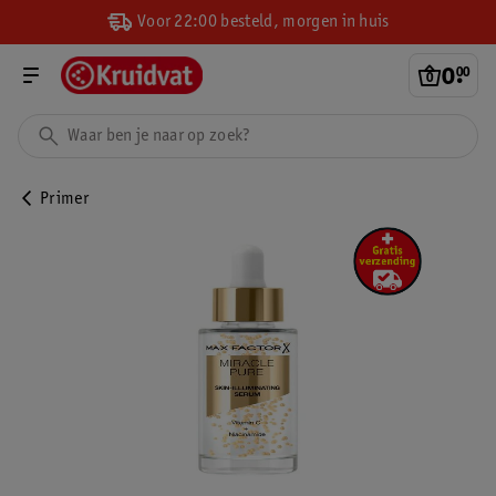
Voor 22:00 besteld, morgen in huis
0
.
00
Primer