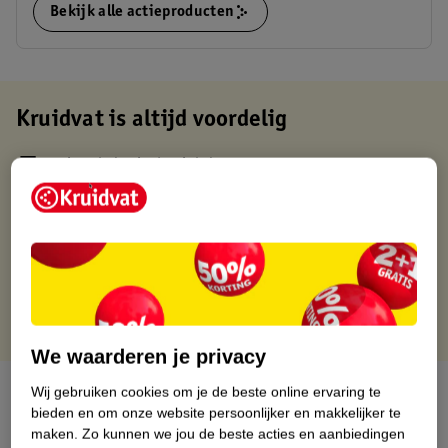
Bekijk alle actieproducten
Kruidvat is altijd voordelig
Gratis ophalen in de winkel
Op werkdagen voor 22:00 uur besteld, volgende dag in huis
Gratis thuisbezorgd vanaf 50.00
Gratis retourneren binnen 30 dagen
Gratis punten met je Kruidvat kaart
We waarderen je privacy
Over dit product
Wij gebruiken cookies om je de beste online ervaring te
bieden en om onze website persoonlijker en makkelijker te
maken.
Zo kunnen we jou de beste acties en aanbiedingen
Productinformatie