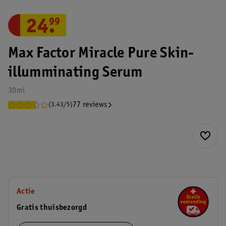
24
.
99
Max Factor Miracle Pure Skin-
illumminating Serum
30ml
77 reviews
(3.43/5)
Actie
Gratis thuisbezorgd