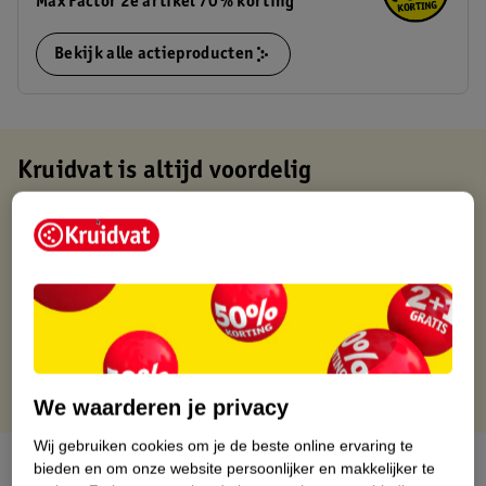
Max Factor 2e artikel 70% korting
Bekijk alle actieproducten
Kruidvat is altijd voordelig
Gratis ophalen in de winkel
Op werkdagen voor 22:00 uur besteld, volgende dag in huis
Gratis thuisbezorgd vanaf 50.00
Gratis retourneren binnen 30 dagen
Gratis punten met je Kruidvat kaart
We waarderen je privacy
Wij gebruiken cookies om je de beste online ervaring te
Over dit product
bieden en om onze website persoonlijker en makkelijker te