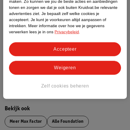
maken.
Zo kunnen we jou de beste acties en aanbiedingen
tonen en zorgen we dat je ook buiten Kruidvat.be relevante
Productinformatie
advertenties ziet.
Je bepaalt zelf welke cookies je
accepteert.
Je kunt je voorkeuren altijd aanpassen of
Etiketinformatie
intrekken.
Meer informatie over hoe we je gegevens
verwerken lees je in ons
Privacybeleid
.
Nature Impact Score
Accepteer
Dit product heeft (nog) geen Nature
Impact Score.
Meer informatie
Weigeren
Zelf cookies beheren
Bestel & Bezorginformatie
Bekijk ook
Meer
Max Factor
Alle Foundation