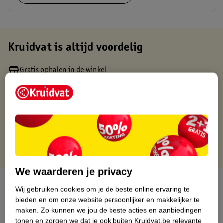
Kruidvat is altijd voordelig
Gratis ophalen in de winkel
Op werkdagen voor 22:00 uur besteld, volgende dag in huis
Gratis thuisbezorgd vanaf 50.00
Gratis retourneren binnen 30 dagen
Gratis punten met je Kruidvat kaart
We waarderen je privacy
Over dit product
Wij gebruiken cookies om je de beste online ervaring te
bieden en om onze website persoonlijker en makkelijker te
Productinformatie
maken.
Zo kunnen we jou de beste acties en aanbiedingen
tonen en zorgen we dat je ook buiten Kruidvat.be relevante