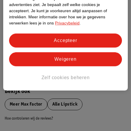
advertenties ziet.
Je bepaalt zelf welke cookies je
Etiketinformatie
accepteert.
Je kunt je voorkeuren altijd aanpassen of
intrekken.
Meer informatie over hoe we je gegevens
verwerken lees je in ons
Privacybeleid
.
Nature Impact Score
Dit product heeft (nog) geen Nature
Impact Score.
Accepteer
Meer informatie
Weigeren
Bestel & Bezorginformatie
Zelf cookies beheren
Bekijk ook
Meer
Max Factor
Alle Lipstick
Hoe controleren wij de reviews?