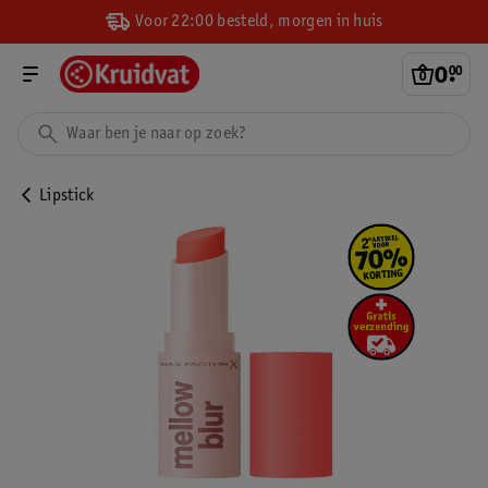
Voor 22:00 besteld, morgen in huis
0
.
00
Lipstick