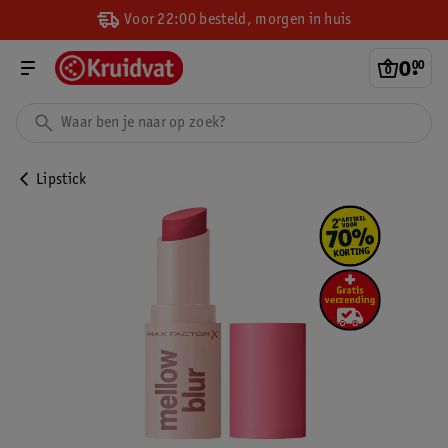
Voor 22:00 besteld, morgen in huis
0
.
00
Lipstick