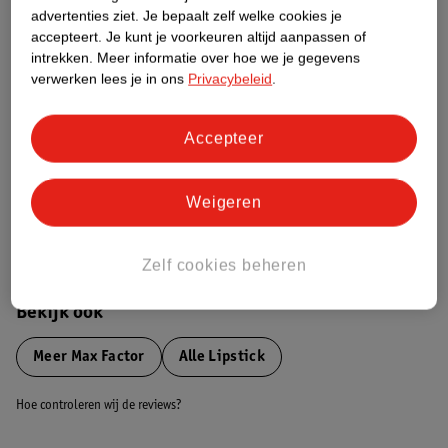
advertenties ziet.
Je bepaalt zelf welke cookies je
Etiketinformatie
accepteert.
Je kunt je voorkeuren altijd aanpassen of
intrekken.
Meer informatie over hoe we je gegevens
verwerken lees je in ons
Privacybeleid
.
Nature Impact Score
Dit product heeft (nog) geen Nature
Impact Score.
Accepteer
Meer informatie
Weigeren
Bestel & Bezorginformatie
Zelf cookies beheren
Bekijk ook
Meer
Max Factor
Alle Lipstick
Hoe controleren wij de reviews?