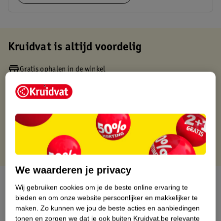
Kruidvat is altijd voordelig
Gratis ophalen in de winkel
Op werkdagen voor 22:00 uur besteld, volgende dag in huis
Gratis thuisbezorgd vanaf 50.00
Gratis retourneren binnen 30 dagen
Gratis punten met je Kruidvat kaart
We waarderen je privacy
Over dit product
Wij gebruiken cookies om je de beste online ervaring te
bieden en om onze website persoonlijker en makkelijker te
Productinformatie
maken.
Zo kunnen we jou de beste acties en aanbiedingen
tonen en zorgen we dat je ook buiten Kruidvat.be relevante