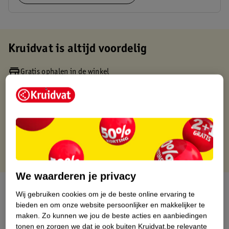
Kruidvat is altijd voordelig
Gratis ophalen in de winkel
Op werkdagen voor 22:00 uur besteld, volgende dag in huis
Gratis thuisbezorgd vanaf 50.00
Gratis retourneren binnen 30 dagen
Gratis punten met je Kruidvat kaart
We waarderen je privacy
Over dit product
Wij gebruiken cookies om je de beste online ervaring te
bieden en om onze website persoonlijker en makkelijker te
Productinformatie
maken.
Zo kunnen we jou de beste acties en aanbiedingen
tonen en zorgen we dat je ook buiten Kruidvat.be relevante