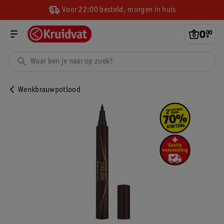
Voor 22:00 besteld, morgen in huis
0
.
00
Wenkbrauwpotlood