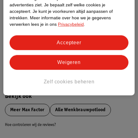
advertenties ziet.
Je bepaalt zelf welke cookies je
Etiketinformatie
accepteert.
Je kunt je voorkeuren altijd aanpassen of
intrekken.
Meer informatie over hoe we je gegevens
verwerken lees je in ons
Privacybeleid
.
Nature Impact Score
Dit product heeft (nog) geen Nature
Impact Score.
Accepteer
Meer informatie
Weigeren
Bestel & Bezorginformatie
Zelf cookies beheren
Bekijk ook
Meer
Max Factor
Alle Wenkbrauwpotlood
Hoe controleren wij de reviews?