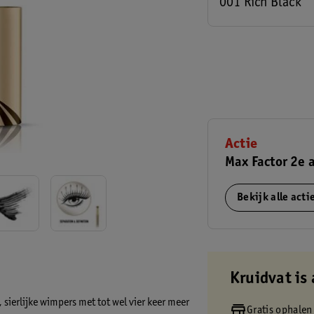
001 Rich Black
Actie
Max Factor 2e 
Bekijk alle act
Kruidvat is 
sierlijke wimpers met tot wel vier keer meer
Gratis ophalen