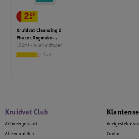
2
.
29
Kruidvat Cleansing 2
Phases Oogmake-
Upremover
150ml - Alle huidtypen
130
Kruidvat Club
Klantense
Activeer je kaart
Veelgestelde vr
Alle voordelen
Contact