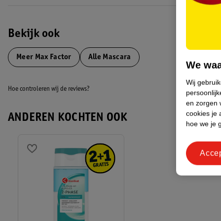
de borstel in het flesje, zo komt er lucht bij en droogt je mascara snelle
EAN code:3614227630024,4084500505155
Bekijk ook
Meer
Max Factor
Alle Mascara
We waa
Wij gebrui
Hoe controleren wij de reviews?
persoonlijk
en zorgen w
cookies je 
ANDEREN KOCHTEN OOK
hoe we je 
Acce