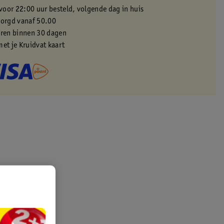
oor 22:00 uur besteld, volgende dag in huis
zorgd vanaf 50.00
eren binnen 30 dagen
met je Kruidvat kaart