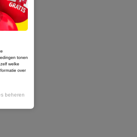
te
iedingen tonen
 zelf welke
formatie over
es beheren