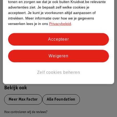
tonen en zorgen we dat je ook buiten Kruidvat.be relevante
advertenties ziet.
Je bepaalt zelf welke cookies je
Etiketinformatie
accepteert.
Je kunt je voorkeuren altijd aanpassen of
intrekken.
Meer informatie over hoe we je gegevens
verwerken lees je in ons
Privacybeleid
.
Nature Impact Score
Dit product heeft (nog) geen Nature
Accepteer
Impact Score.
Meer informatie
Weigeren
Bestel & Bezorginformatie
Zelf cookies beheren
Bekijk ook
Meer
Max Factor
Alle Foundation
Hoe controleren wij de reviews?