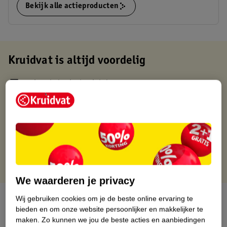
Bekijk alle actieproducten
Kruidvat is altijd voordelig
Gratis ophalen in de winkel
Op werkdagen voor 22:00 uur besteld, volgende dag in huis
Gratis thuisbezorgd vanaf 50.00
Gratis retourneren binnen 30 dagen
Gratis punten met je Kruidvat kaart
We waarderen je privacy
Over dit product
Wij gebruiken cookies om je de beste online ervaring te
bieden en om onze website persoonlijker en makkelijker te
maken.
Zo kunnen we jou de beste acties en aanbiedingen
Productinformatie