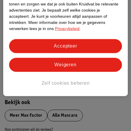
Productinformatie
tonen en zorgen we dat je ook buiten Kruidvat.be relevante
advertenties ziet.
Je bepaalt zelf welke cookies je
accepteert.
Je kunt je voorkeuren altijd aanpassen of
Etiketinformatie
intrekken.
Meer informatie over hoe we je gegevens
verwerken lees je in ons
Privacybeleid
.
Nature Impact Score
Dit product heeft (nog) geen Nature
Accepteer
Impact Score.
Meer informatie
Weigeren
Bestel & Bezorginformatie
Zelf cookies beheren
Bekijk ook
Meer
Max Factor
Alle Mascara
Hoe controleren wij de reviews?