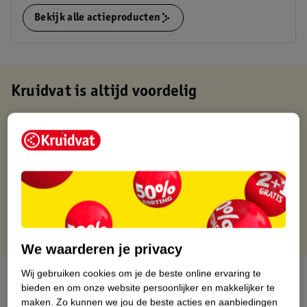
Bekijk alle actieproducten
Kruidvat is altijd voordelig
Gratis ophalen in de winkel
Op werkdagen voor 22:00 uur besteld, volgende dag in huis
Gratis thuisbezorgd vanaf 50.00
Gratis retourneren binnen 30 dagen
Gratis punten met je Kruidvat kaart
We waarderen je privacy
Wij gebruiken cookies om je de beste online ervaring te
Over dit product
bieden en om onze website persoonlijker en makkelijker te
maken.
Zo kunnen we jou de beste acties en aanbiedingen