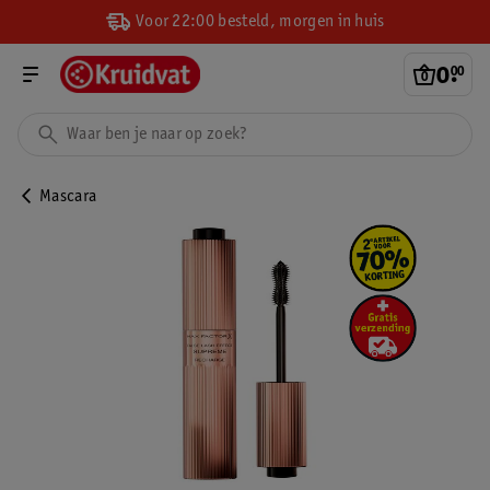
Voor 22:00 besteld, morgen in huis
0
.
00
Mascara