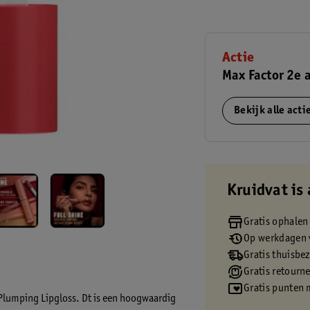
Actie
Max Factor 2e 
Bekijk alle act
Kruidvat is 
Gratis ophalen
Op werkdagen v
Gratis thuisbe
Gratis retourn
Gratis punten 
 Plumping Lipgloss. Dt is een hoogwaardig