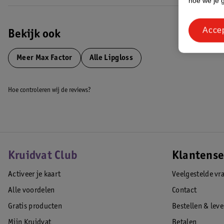
hoe we je 
Acce
Bekijk ook
Meer
Max Factor
Alle Lipgloss
Hoe controleren wij de reviews?
Kruidvat Club
Klantense
Activeer je kaart
Veelgestelde vr
Alle voordelen
Contact
Gratis producten
Bestellen & lev
Mijn Kruidvat
Betalen