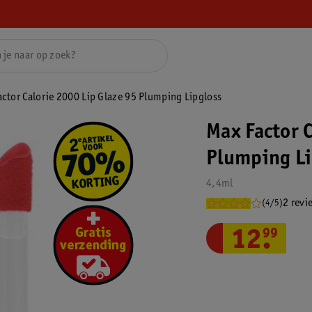
ctor Calorie 2000 Lip Glaze 95 Plumping Lipgloss
Max Factor 
Plumping Li
4,4ml
2 revi
(4/5)
12
.
99