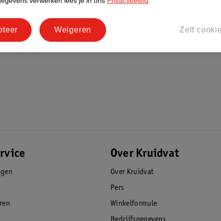
gegevens verwerken lees je in ons
Privacybeleid
.
pteer
Weigeren
Zelf cooki
rvice
Over Kruidvat
agen
Over Kruidvat
Pers
eren
Winkelformule
Bedrijfsgegevens