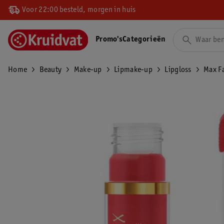
Voor 22:00 besteld, morgen in huis
Promo's
Categorieën
Home
Beauty
Make-up
Lipmake-up
Lipgloss
Max Fa