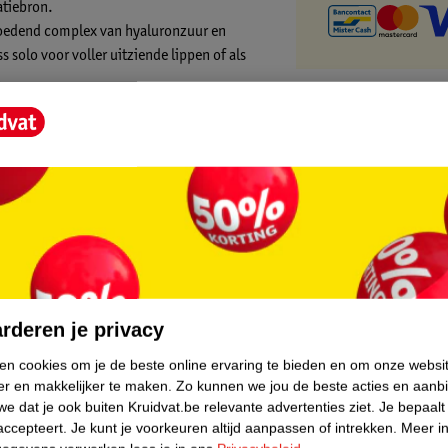
atiebron.
 voedend complex van hyaluronzuur en
 solo voor voller uitziende lippen of als
.
perzachte applicator die je lippen pampert.
e en melk.
core.
rderen je privacy
ken cookies om je de beste online ervaring te bieden en om onze websi
er en makkelijker te maken.
Zo kunnen we jou de beste acties en aanb
e dat je ook buiten Kruidvat.be relevante advertenties ziet.
Je bepaalt
accepteert.
Je kunt je voorkeuren altijd aanpassen of intrekken.
Meer in