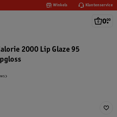
Winkels
Klantenservice
0
.
00
Calorie 2000 Lip Glaze 95
pgloss
ews