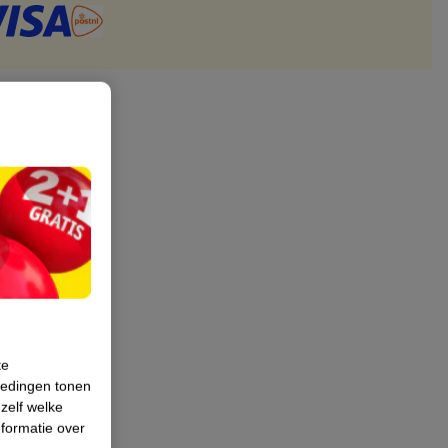
te
iedingen tonen
 zelf welke
formatie over