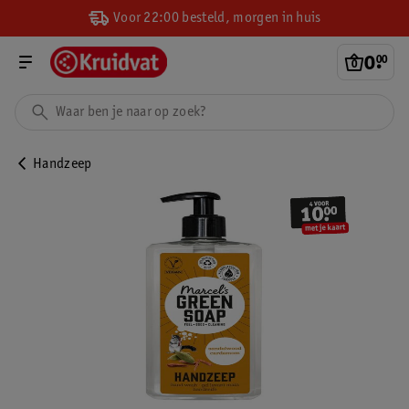
Voor 22:00 besteld, morgen in huis
0
.
00
Handzeep