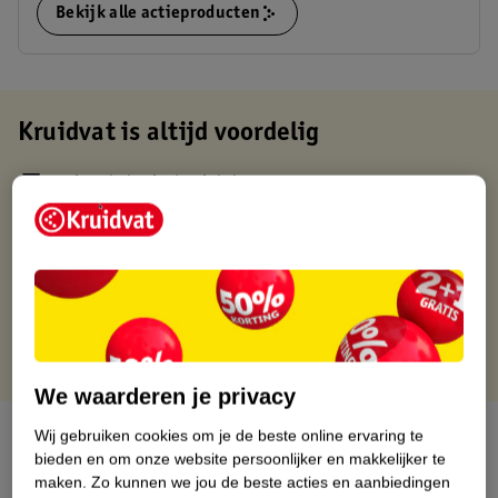
Bekijk alle actieproducten
Kruidvat is altijd voordelig
Gratis ophalen in de winkel
Op werkdagen voor 22:00 uur besteld, volgende dag in huis
Gratis thuisbezorgd vanaf 50.00
Gratis retourneren binnen 30 dagen
Gratis punten met je Kruidvat kaart
We waarderen je privacy
Over dit product
Wij gebruiken cookies om je de beste online ervaring te
bieden en om onze website persoonlijker en makkelijker te
maken.
Zo kunnen we jou de beste acties en aanbiedingen
Productinformatie