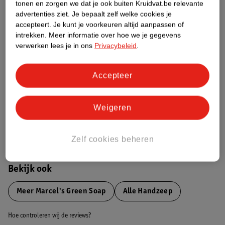
tonen en zorgen we dat je ook buiten Kruidvat.be relevante
advertenties ziet.
Je bepaalt zelf welke cookies je
Etiketinformatie
accepteert.
Je kunt je voorkeuren altijd aanpassen of
intrekken.
Meer informatie over hoe we je gegevens
verwerken lees je in ons
Privacybeleid
.
Nature Impact Score
Dit product heeft (nog) geen Nature
Accepteer
Impact Score.
Meer informatie
Weigeren
Bestel & Bezorginformatie
Zelf cookies beheren
Bekijk ook
Meer
Marcel's Green Soap
Alle Handzeep
Hoe controleren wij de reviews?