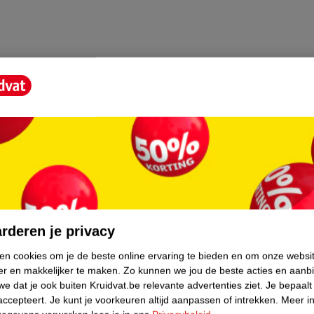
ikkeld om je douchegelfles eenvoudig bij te
rgende formule die de huid hydrateert en
core.
rderen je privacy
ken cookies om je de beste online ervaring te bieden en om onze websi
er en makkelijker te maken.
Zo kunnen we jou de beste acties en aanb
e dat je ook buiten Kruidvat.be relevante advertenties ziet.
Je bepaalt
accepteert.
Je kunt je voorkeuren altijd aanpassen of intrekken.
Meer in