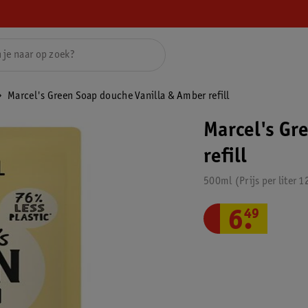
Marcel's Green Soap douche Vanilla & Amber refill
Marcel's Gr
refill
500ml
Prijs per
liter
1
6
.
49