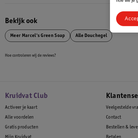
hoe we je 
Acce
Bekijk ook
Meer
Marcel's Green Soap
Alle Douchegel
Hoe controleren wij de reviews?
Kruidvat Club
Klantense
Activeer je kaart
Veelgestelde vr
Alle voordelen
Contact
Gratis producten
Bestellen & lev
Mijn Kruidvat
Betalen