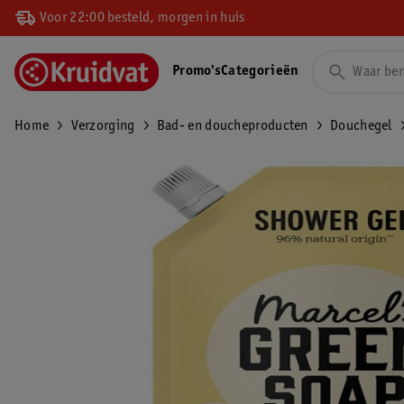
Voor 22:00 besteld, morgen in huis
Promo's
Categorieën
Home
Verzorging
Bad- en doucheproducten
Douchegel