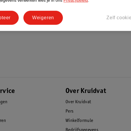
gegevens verwerken lees je in ons
Privacybeleid
.
pteer
Weigeren
Zelf cooki
rvice
Over Kruidvat
agen
Over Kruidvat
Pers
eren
Winkelformule
Bedrijfsgegevens