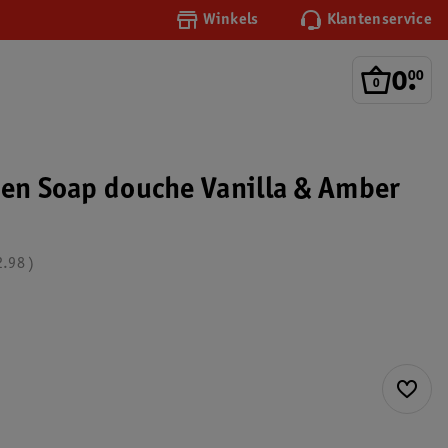
Winkels
Klantenservice
0
.
00
een Soap douche Vanilla & Amber
2.98