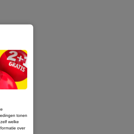
te
iedingen tonen
 zelf welke
formatie over